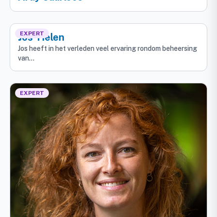
EXPERT
Jos Tielen
Jos heeft in het verleden veel ervaring rondom beheersing
van…
EXPERT