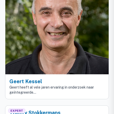
Geert Kessel
Geert heeft al vele jaren ervaring in onderzoek naar
geïntegreerde…
EXPERT
Thierry Stokkermans