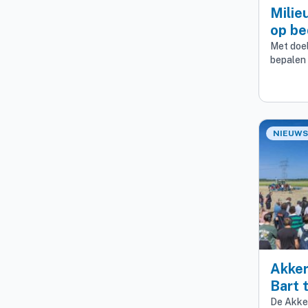
Milie
op be
Met doel
bepalen 
NIEUWS
Akke
Bart 
De Akke