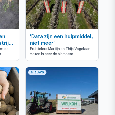
en
‘Data zijn een hulpmiddel,
trijd
niet meer’
eden
ont de
Fruittelers Martijn en Thijs Vogelaar
ra…
meten in peer de biomassa…
NIEUWS