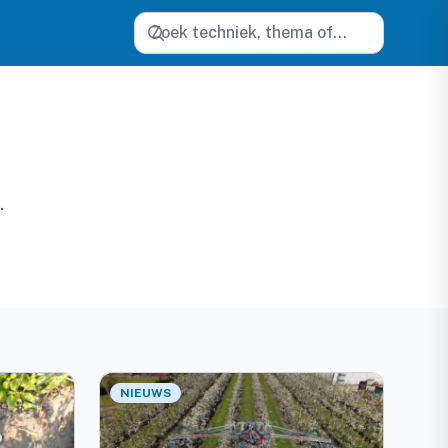
Zoeken
.
NIEUWS