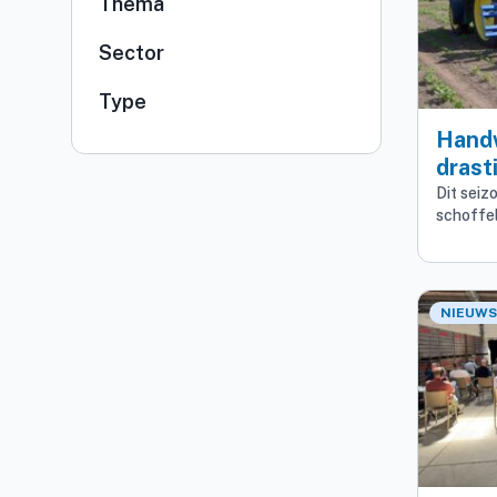
Thema
Sector
Type
Hand
drast
geau
Dit seiz
schoffel
mech
onkru
NIEUWS