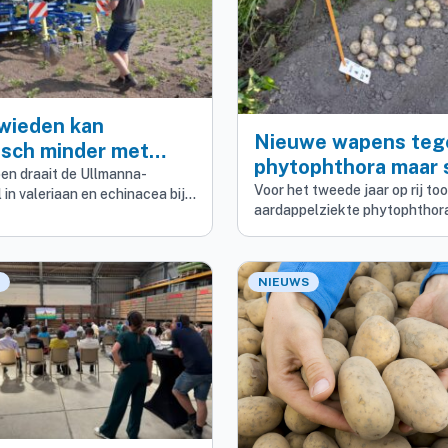
wieden kan
Nieuwe wapens teg
isch minder met
phytophthora maar s
tomatiseerde
oen draait de Ullmanna-
nog lang niet gestr
Voor het tweede jaar op rij to
 in valeriaan en echinacea bij…
anische
aardappelziekte phytophtho
idbestrijding
NIEUWS