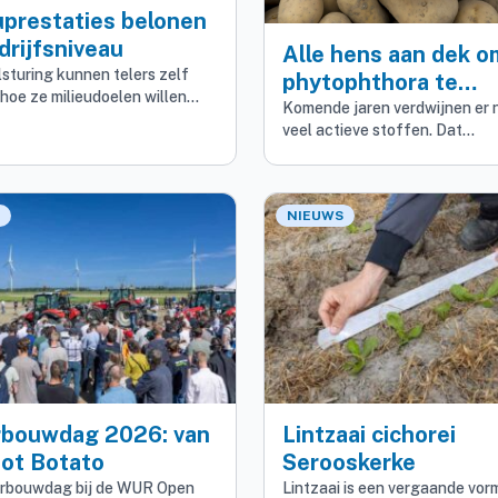
uprestaties belonen
drijfsniveau
Alle hens aan dek o
sturing kunnen telers zelf
phytophthora te
hoe ze milieudoelen willen…
beheersen
Komende jaren verdwijnen er 
veel actieve stoffen. Dat…
NIEUWS
rbouwdag 2026: van
Lintzaai cichorei
tot Botato
Serooskerke
rbouwdag bij de WUR Open
Lintzaai is een vergaande vor