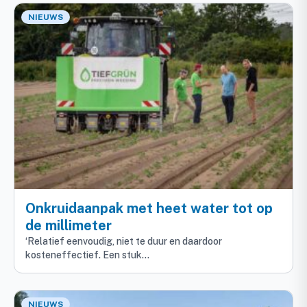
NIEUWS
Onkruidaanpak met heet water tot op
de millimeter
‘Relatief eenvoudig, niet te duur en daardoor
kosteneffectief. Een stuk…
NIEUWS