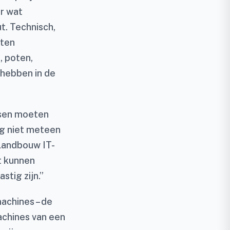
er wat
t. Technisch,
rten
, poten,
 hebben in de
ssen moeten
og niet meteen
elandbouw IT-
et kunnen
stig zijn.”
achines – de
achines van een