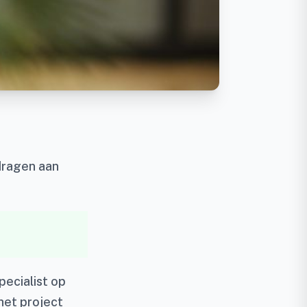
dragen aan
ecialist op
 het project