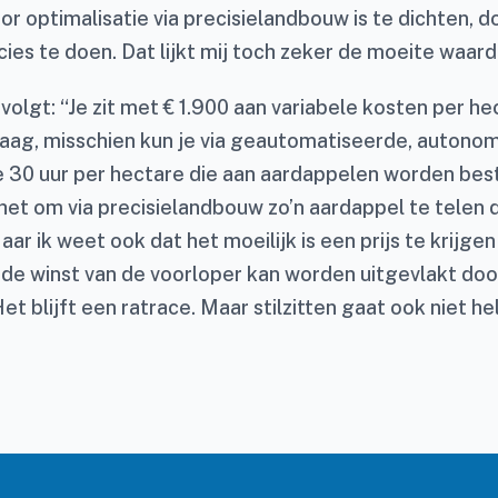
r optimalisatie via precisielandbouw is te dichten, d
cies te doen. Dat lijkt mij toch zeker de moeite waard
lgt: “Je zit met € 1.900 aan variabele kosten per he
aag, misschien kun je via geautomatiseerde, autono
 30 uur per hectare die aan aardappelen worden bes
het om via precisielandbouw zo’n aardappel te telen d
r ik weet ook dat het moeilijk is een prijs te krijge
 de winst van de voorloper kan worden uitgevlakt doo
Het blijft een ratrace. Maar stilzitten gaat ook niet he