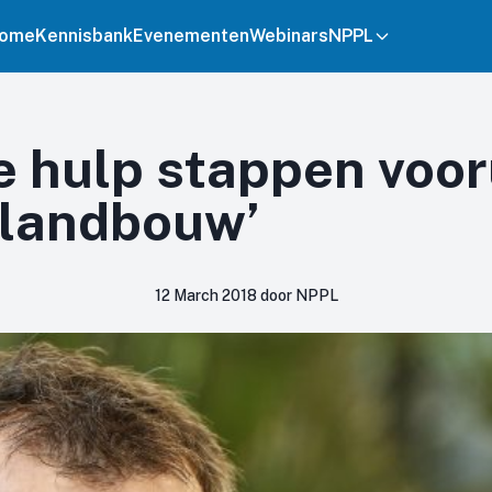
ome
Kennisbank
Evenementen
Webinars
NPPL
 hulp stappen voor
elandbouw’
12 March 2018 door NPPL