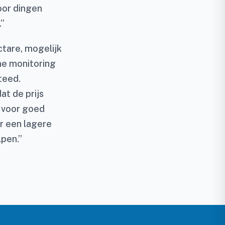
oor dingen
.”
ctare, mogelijk
me monitoring
teed.
at de prijs
n voor goed
r een lagere
lpen.”