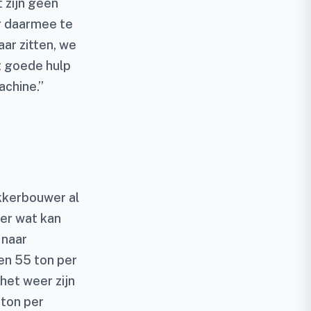
t zijn geen
er daarmee te
aar zitten, we
et goede hulp
achine.”
kkerbouwer al
per wat kan
 naar
en 55 ton per
het weer zijn
 ton per