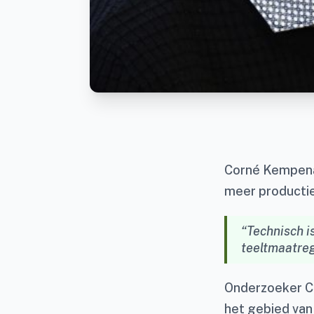
Corné Kempenaa
meer productie
“Technisch i
teeltmaatrege
Onderzoeker Co
het gebied van 