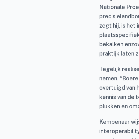
Nationale Proef
precisielandbo
zegt hij, is he
plaatsspecifiek
bekalken enzov
praktijk laten 
Tegelijk reali
nemen. “Boeren
overtuigd van h
kennis van de t
plukken en omze
Kempenaar wijs
interoperabili