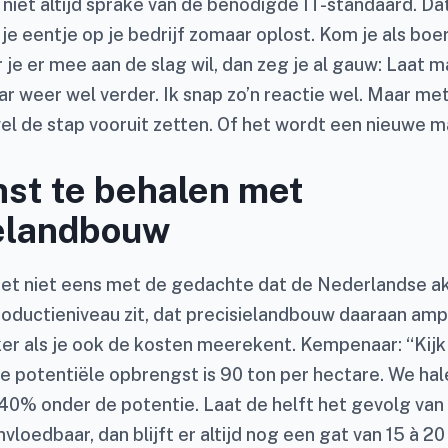
s niet altijd sprake van de benodigde IT-standaard. Da
n je eentje op je bedrijf zomaar oplost. Kom je als bo
r je er mee aan de slag wil, dan zeg je al gauw: Laat m
ar weer wel verder. Ik snap zo’n reactie wel. Maar m
el de stap vooruit zetten. Of het wordt een nieuwe m
st te behalen met
ielandbouw
et niet eens met de gedachte dat de Nederlandse a
roductieniveau zit, dat precisielandbouw daaraan am
er als je ook de kosten meerekent. Kempenaar: “Kijk
e potentiële opbrengst is 90 ton per hectare. We hal
 40% onder de potentie. Laat de helft het gevolg van 
nvloedbaar, dan blijft er altijd nog een gat van 15 à 20