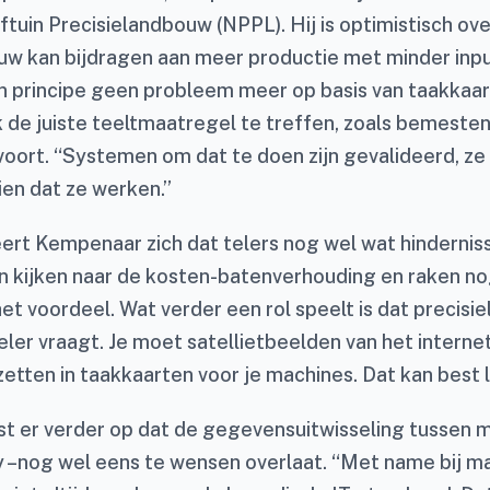
tuin Precisielandbouw (NPPL). Hij is optimistisch ov
uw kan bijdragen aan meer productie met minder inpu
t in principe geen probleem meer op basis van taakkaa
 de juiste teeltmaatregel te treffen, zoals bemesten
oort. “Systemen om dat te doen zijn gevalideerd, ze
zien dat ze werken.”
seert Kempenaar zich dat telers nog wel wat hinderni
 kijken naar de kosten-batenverhouding en raken n
et voordeel. Wat verder een rol speelt is dat precisi
eler vraagt. Je moet satellietbeelden van het intern
tten in taakkaarten voor je machines. Dat kan best la
t er verder op dat de gegevensuitwisseling tussen m
ty –nog wel eens te wensen overlaat. “Met name bij m