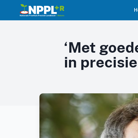
H
‘Met goede
in precisi