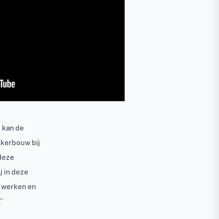
 kan de
kkerbouw bij
 deze
j in deze
 werken en
”