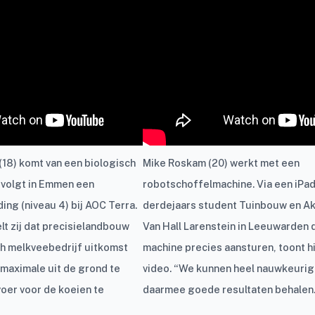
18) komt van een biologisch
Mike Roskam (20) werkt met een
 volgt in Emmen een
robotschoffelmachine. Via een iPad
ing (niveau 4) bij AOC Terra.
derdejaars student Tuinbouw en A
elt zij dat precisielandbouw
Van Hall Larenstein in Leeuwarden
ch melkveebedrijf uitkomst
machine precies aansturen, toont hi
 maximale uit de grond te
video. “We kunnen heel nauwkeurig
voer voor de koeien te
daarmee goede resultaten behalen.