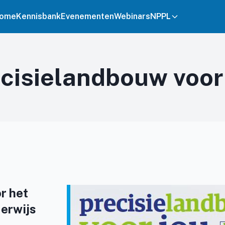
ome
Kennisbank
Evenementen
Webinars
NPPL
cisielandbouw voor
r het
erwijs