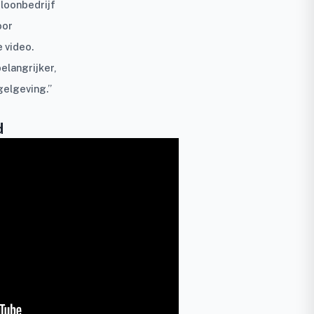
 loonbedrijf
oor
e video.
elangrijker,
gelgeving.”
d