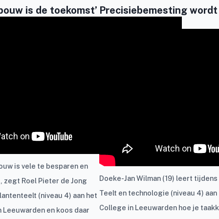
dbouw is de toekomst’
Precisiebemesting wordt
belangrijker
ouw is vele te besparen en
Doeke-Jan Wilman (19) leert tijdens 
, zegt Roel Pieter de Jong
Teelt en technologie (niveau 4) aan
plantenteelt (niveau 4) aan het
College in Leeuwarden hoe je taak
n Leeuwarden en koos daar