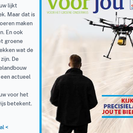
w lijkt
. Maar dat is
 boeren maken
an. En ook
et groene
dekken wat de
zijn. De
sielandbouw
t een actueel
uw voor het
js betekent.
al <