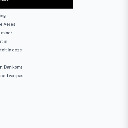
ing
de Aeres
 minor
t in
telt in deze
n. Dan komt
goed van pas.