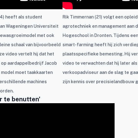
4) heeft als student
Rik Timmernan (21) volgt een opleid
an Wageningen Universiteit
agrotechniek en management aan 
gewasgroeimodel met ook
Hogeschool in Dronten. Tijdens een
leine schaal van bijvoorbeeld
smart-farming heeft hij zich verdiep
ze video vertelt hij dat het
plaatsspecifieke bemesting. Hij ver
t op aardappelbedrijf Jacob
video te verwachten dat hij later als
t model moet taakkaarten
verkoopadviseur aan de slag te gaa
verschillende machines
zijn kennis over precisielandbouw 
orden.
r te benutten’