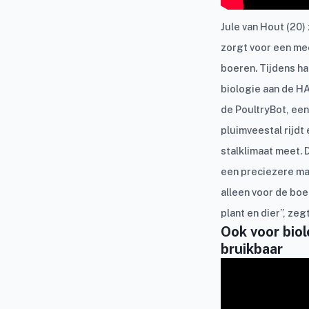
Jule van Hout (20)
zorgt voor een me
boeren. Tijdens h
biologie aan de H
de PoultryBot, een
pluimveestal rijdt 
stalklimaat meet. 
een preciezere man
alleen voor de boe
plant en dier”, zeg
Ook voor bio
bruikbaar