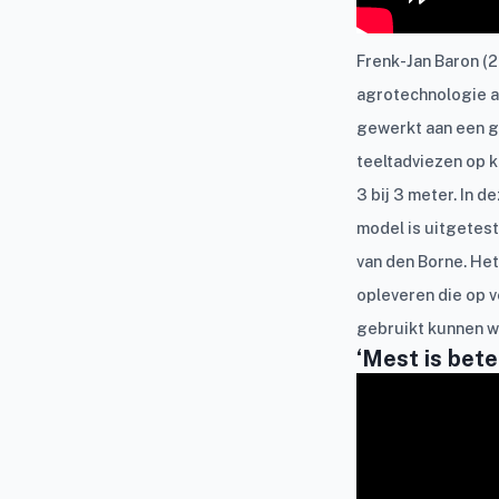
Frenk-Jan Baron (2
agrotechnologie a
gewerkt aan een 
teeltadviezen op k
3 bij 3 meter. In de
model is uitgetes
van den Borne. He
opleveren die op 
gebruikt kunnen w
‘Mest is bete