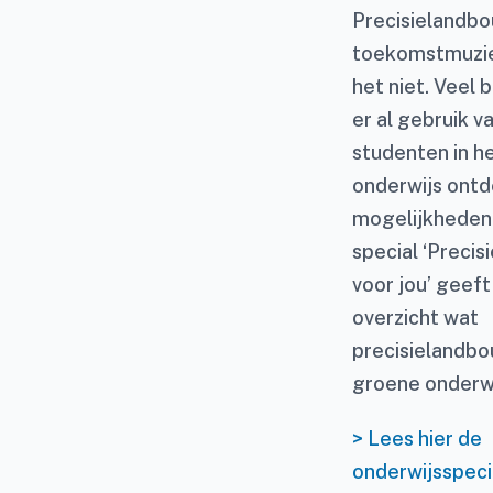
Precisielandbou
toekomstmuziek
het niet. Veel
er al gebruik v
studenten in h
onderwijs ont
mogelijkheden 
special ‘Preci
voor jou’ geef
overzicht wat
precisielandbo
groene onderwi
> Lees hier de
onderwijsspeci