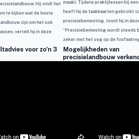
maakt. Tijdens praktijlessen bij een
recisielandbouw. Hij vindt het
heeft hij de taakkaarten gebruikt v
om te kijken wat de beste
precisiebemesting, toont hij in dez
elandbouw zijn om het ook
“Precisiebemesting wordt steeds b
assen, vertelt hij in deze
zeker met het oog op de fosfaatre
ltadvies voor zo’n 3
Mogelijkheden van
precisielandbouw verken