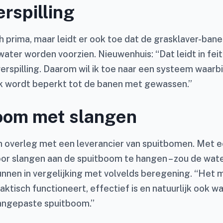
rspilling
h prima, maar leidt er ook toe dat de grasklaver-ban
ater worden voorzien. Nieuwenhuis: “Dat leidt in feit
rspilling. Daarom wil ik toe naar een systeem waarbi
k wordt beperkt tot de banen met gewassen.”
oom met slangen
r in overleg met een leverancier van spuitbomen. Met 
oor slangen aan de spuitboom te hangen – zou de wate
nen in vergelijking met volvelds beregening. “Het 
praktisch functioneert, effectief is en natuurlijk ook 
aangepaste spuitboom.”