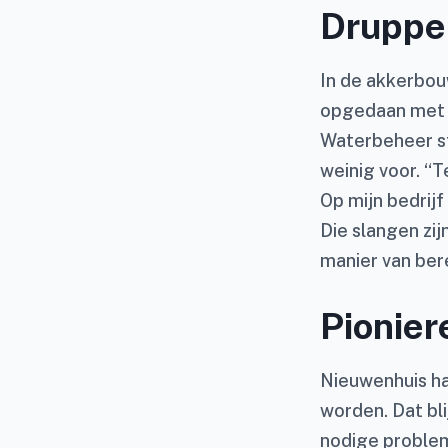
Druppe
In de akkerbou
opgedaan met o
Waterbeheer st
weinig voor. “T
Op mijn bedrijf
Die slangen zij
manier van ber
Pionier
Nieuwenhuis had
worden. Dat bli
nodige probleme