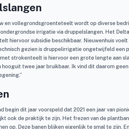
lslangen
w en vollegrondsgroenteteelt wordt op diverse bedri
ndergrondse irrigatie via druppelslangen. Het Delta
elt hiervoor subsidie beschikbaar. Nieuwenhuis voelt
echnisch gezien is druppelirrigatie ongetwijfeld een 
 met strokenteelt is hiervoor een grote lengte aan sl
n hooguit twee jaar bruikbaar. Ik vind dit daarom ge
egening.”
en
 begin dit jaar voorspeld dat 2021 een jaar van pion
jkt ook de praktijk te zijn. Het frezen van de plantba
n op. Deze banen blijken eigenlijk te smal te zijn. En