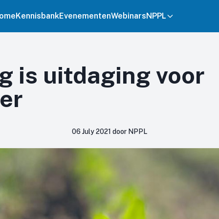
ome
Kennisbank
Evenementen
Webinars
NPPL
 is uitdaging voor
er
06 July 2021 door NPPL