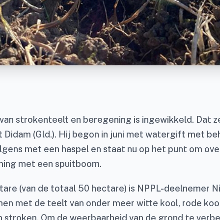
van strokenteelt en beregening is ingewikkeld. Dat 
 Didam (Gld.). Hij begon in juni met watergift met be
olgens met een haspel en staat nu op het punt om ove
ning met een spuitboom.
ctare (van de totaal 50 hectare) is NPPL-deelnemer N
en met de teelt van onder meer witte kool, rode koo
n stroken. Om de weerbaarheid van de grond te verbet