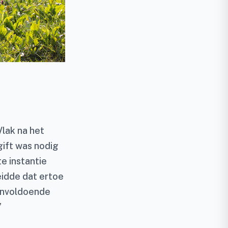
Vlak na het
gift was nodig
e instantie
eidde dat ertoe
onvoldoende
”