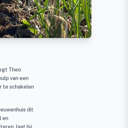
zegt Theo
hulp van een
r te schakelen
ieuwenhuis dit
l en
eren, laat hij