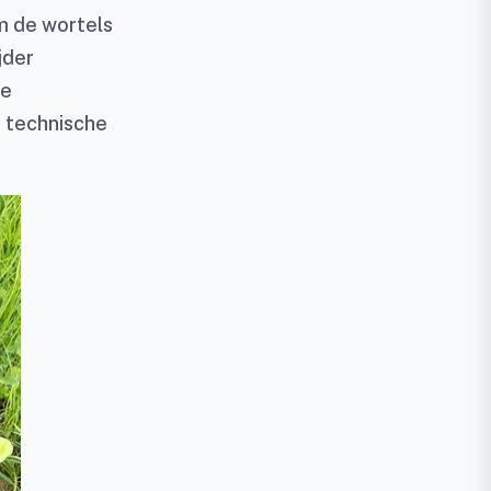
om de wortels
jder
ke
e technische