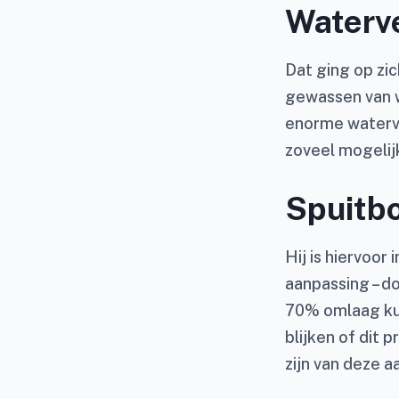
Waterve
Dat ging op zic
gewassen van w
enorme waterve
zoveel mogelij
Spuitb
Hij is hiervoo
aanpassing – d
70% omlaag kun
blijken of dit 
zijn van deze 