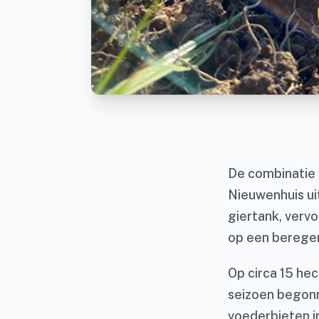
De combinatie 
Nieuwenhuis uit
giertank, verv
op een berege
Op circa 15 he
seizoen begonn
voederbieten i