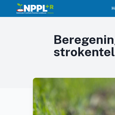
H
Beregening
strokentel