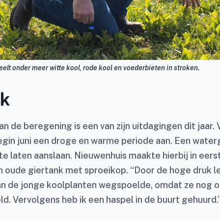
elt onder meer witte kool, rode kool en voederbieten in stroken.
nk
an de beregening is een van zijn uitdagingen dit jaar. 
egin juni een droge en warme periode aan. Een water
e laten aanslaan. Nieuwenhuis maakte hierbij in eerst
n oude giertank met sproeikop. “Door de hoge druk l
an de jonge koolplanten wegspoelde, omdat ze nog 
d. Vervolgens heb ik een haspel in de buurt gehuurd.