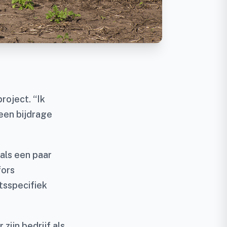
oject. “Ik
 een bijdrage
als een paar
fors
tsspecifiek
zijn bedrijf als