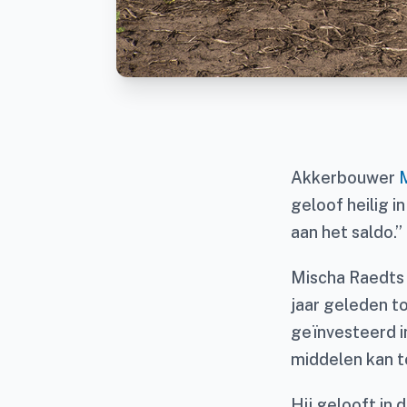
Akkerbouwer
geloof heilig i
aan het saldo.”
Mischa Raedts 
jaar geleden to
geïnvesteerd i
middelen kan t
Hij gelooft in 