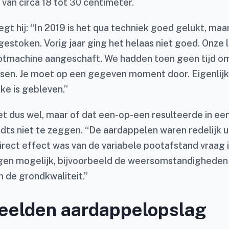
van circa 18 tot 30 centimeter.
gt hij: “In 2019 is het qua techniek goed gelukt, maar
n gestoken. Vorig jaar ging het helaas niet goed. Onz
otmachine aangeschaft. We hadden toen geen tijd o
ssen. Je moet op een gegeven moment door. Eigenlijk 
ke is gebleven.”
het dus wel, maar of dat een-op-een resulteerde in ee
dts niet te zeggen. “De aardappelen waren redelijk 
irect effect was van de variabele pootafstand vraag ik
gen mogelijk, bijvoorbeeld de weersomstandigheden 
n de grondkwaliteit.”
eelden aardappelopslag