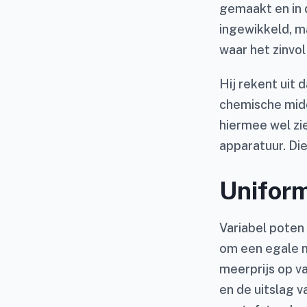
gemaakt en in d
ingewikkeld, ma
waar het zinvol 
Hij rekent uit 
chemische midde
hiermee wel zi
apparatuur. Die
Unifor
Variabel poten 
om een egale m
meerprijs op va
en de uitslag v