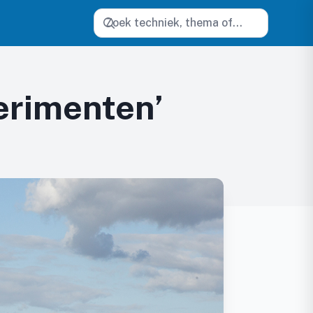
Zoeken
erimenten’