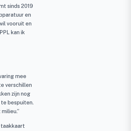
mt sinds 2019
apparatuur en
wil vooruit en
PPL kan ik
rvaring mee
te verschillen
kken zijn nog
 te bespuiten.
milieu.”
 taakkaart