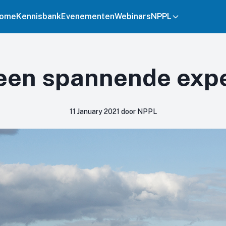
ome
Kennisbank
Evenementen
Webinars
NPPL
 geen spannende exp
11 January 2021 door NPPL