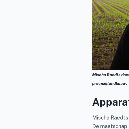
Mischa Raedts doet
.
precisielandbouw
Apparat
Mischa Raedts 
De maatschap b