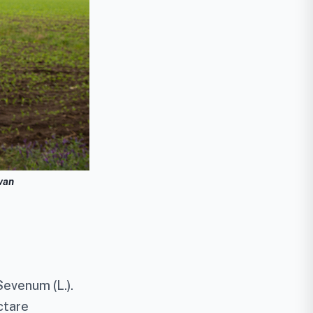
van
Sevenum (L.).
ctare