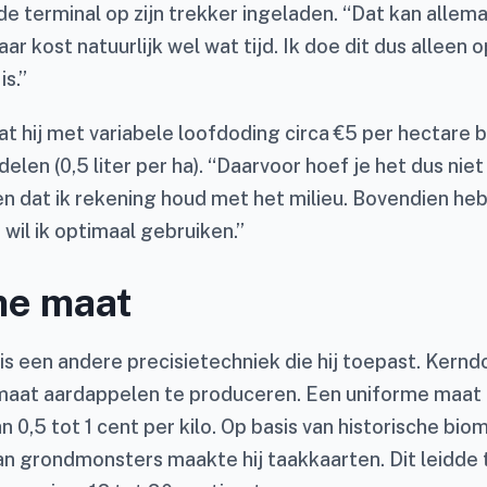
e terminal op zijn trekker ingeladen. “Dat kan allemaal
ar kost natuurlijk wel wat tijd. Ik doe dit dus alleen 
is.”
dat hij met variabele loofdoding circa €5 per hectare
len (0,5 liter per ha). “Daarvoor hoef je het dus niet 
en dat ik rekening houd met het milieu. Bovendien h
 wil ik optimaal gebruiken.”
me maat
is een andere precisietechniek die hij toepast. Kerndo
aat aardappelen te produceren. Een uniforme maat 
n 0,5 tot 1 cent per kilo. Op basis van historische bi
an grondmonsters maakte hij taakkaarten. Dit leidde 