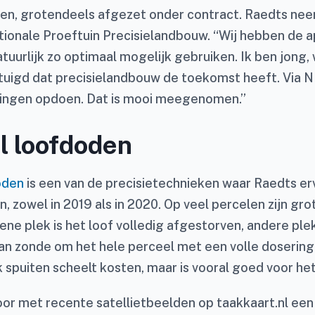
en, grotendeels afgezet onder contract. Raedts nee
tionale Proeftuin Precisielandbouw. “Wij hebben de 
atuurlijk zo optimaal mogelijk gebruiken. Ik ben jong, 
tuigd dat precisielandbouw de toekomst heeft. Via N
ringen opdoen. Dat is mooi meegenomen.”
l loofdoden
oden
is een van de precisietechnieken waar Raedts e
 zowel in 2019 als in 2020. Op veel percelen zijn gro
 ene plek is het loof volledig afgestorven, andere ple
dan zonde om het hele perceel met een volle dosering
 spuiten scheelt kosten, maar is vooral goed voor het 
voor met recente satellietbeelden op taakkaart.nl een