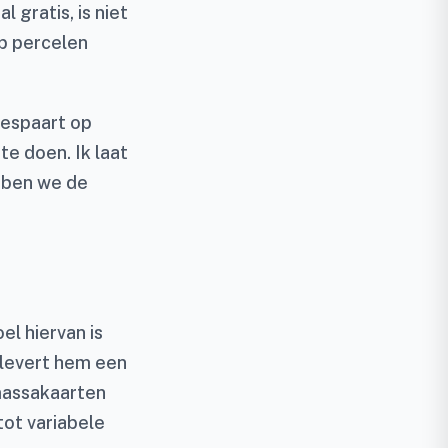
 gratis, is niet
op percelen
 bespaart op
te doen. Ik laat
ebben we de
el hiervan is
levert hem een
omassakaarten
tot variabele