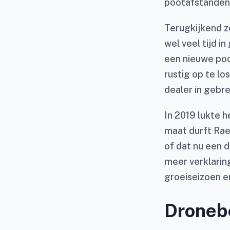
pootafstanden 
Terugkijkend ze
wel veel tijd i
een nieuwe po
rustig op te lo
dealer in gebre
In 2019 lukte 
maat durft Rae
of dat nu een d
meer verklarin
groeiseizoen e
Droneb