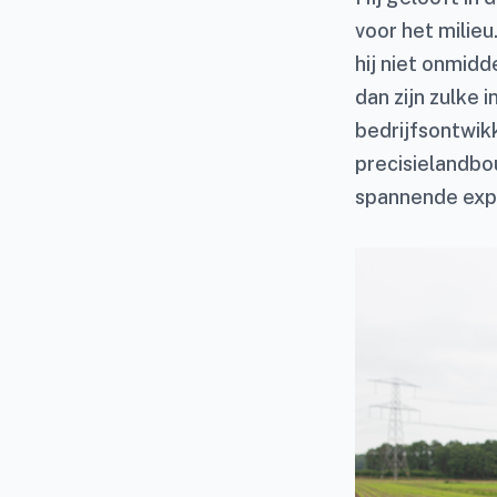
voor het milieu
hij niet onmidd
dan zijn zulke
bedrijfsontwikk
precisielandbo
spannende expe