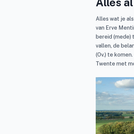
Alles a
Alles wat je al
van Erve Menti
bereid (mede) 
vallen, de bel
(Ov.) te komen.
Twente met mo