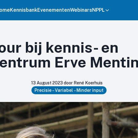
ome
Kennisbank
Evenementen
Webinars
NPPL
ur bij kennis- en
centrum Erve Menti
13 August 2023 door René Koerhuis
Precisie – Variabel – Minder input