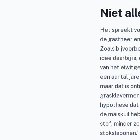
Niet all
Het spreekt voo
de gastheer en
Zoals bijvoorb
idee daarbij is
van het eiwitg
een aantal jare
maar dat is onb
grasklavermeng
hypothese dat 
de maiskuil heb
stof, minder z
stokslabonen.’