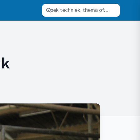
Zoeken
nk