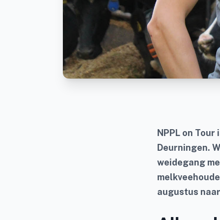
NPPL on Tour i
Deurningen. Wi
weidegang met
melkveehouder
augustus naar