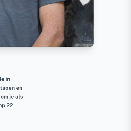
de in
ntsoen en
om je als
op 22