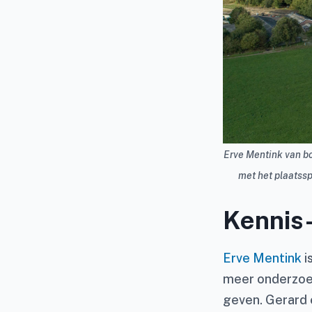
Erve Mentink van bo
met het plaatssp
Kennis-
Erve Mentink
i
meer onderzoek
geven. Gerard