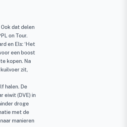
. Ook dat delen
PL on Tour.
ard en Els: ‘Het
 voor een boost
 te kopen. Na
uilvoer zit,
lf halen. De
 eiwit (DVE) in
 minder droge
natie met de
 naar manieren