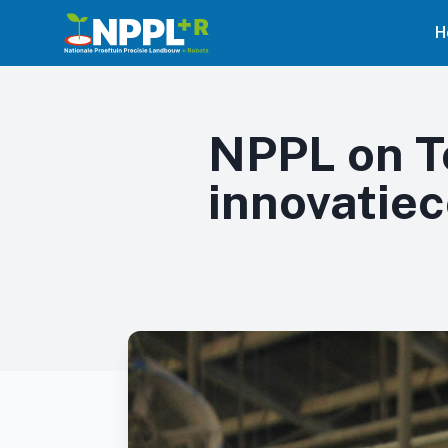
H
NPPL on To
innovatie