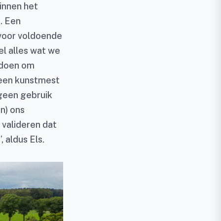
innen het
. Een
 voor voldoende
wel alles wat we
n doen om
geen kunstmest
 geen gebruik
n) ons
 valideren dat
 aldus Els.