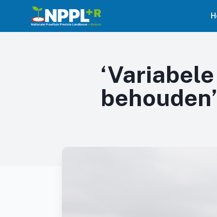
H
‘Variabele
behouden