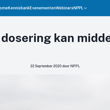
ome
Kennisbank
Evenementen
Webinars
NPPL
 dosering kan midd
’
22 September 2020 door NPPL