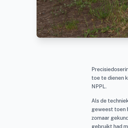
Precisiedoseri
toe te dienen 
NPPL.
Als de technie
geweest toen 
zomaar gekund 
gebruikt had m