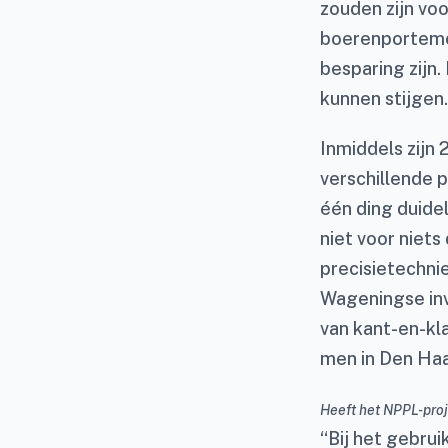
zouden zijn voo
boerenportemon
besparing zijn.
kunnen stijgen.
Inmiddels zijn
verschillende p
één ding duidel
niet voor niets
precisietechni
Wageningse inv
van kant-en-kl
men in Den Haa
Heeft het NPPL-proj
“Bij het gebrui