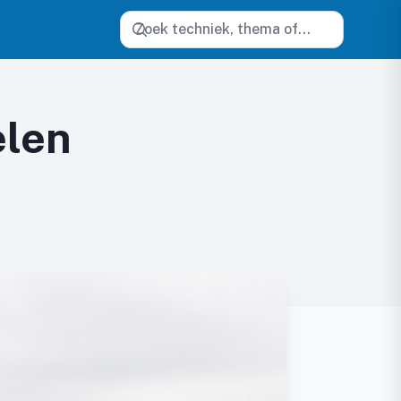
Zoeken
elen