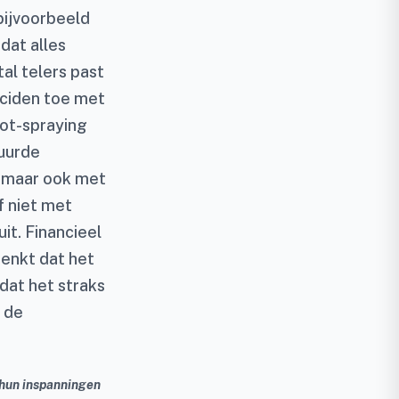
bijvoorbeeld
dat alles
al telers past
iciden toe met
ot-spraying
tuurde
, maar ook met
f niet met
it. Financieel
 denkt dat het
 dat het straks
 de
 hun inspanningen