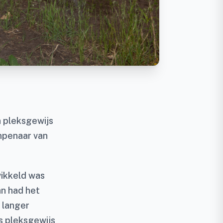
n pleksgewijs
mpenaar van
wikkeld was
n had het
 langer
s pleksgewijs