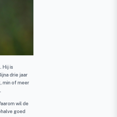
Hij is
jna drie jaar
, min of meer
.
Waarom wil de
ehalve goed