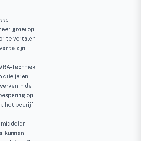
akke
eer groei op
r te vertalen
er te zijn
 VRA-techniek
 drie jaren.
werven in de
 besparing op
 het bedrijf.
r middelen
is, kunnen