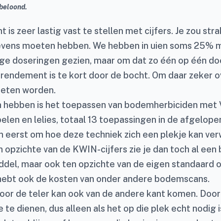
 beloond.
is zeer lastig vast te stellen met cijfers. Je zou str
vens moeten hebben. We hebben in uien soms 25% m
ge doseringen gezien, maar om dat zo één op één doo
rendement is te kort door de bocht. Om daar zeker ov
eten worden.
 hebben is het toepassen van bodemherbiciden met
pelen en lelies, totaal 13 toepassingen in de afgelopen
n eerst om hoe deze techniek zich een plekje kan ver
n opzichte van de KWIN-cijfers zie je dan toch al een
ddel, maar ook ten opzichte van de eigen standaard op
hebt ook de kosten van onder andere bodemscans.
oor de teler kan ook van de andere kant komen. Doo
 te dienen, dus alleen als het op die plek echt nodig 