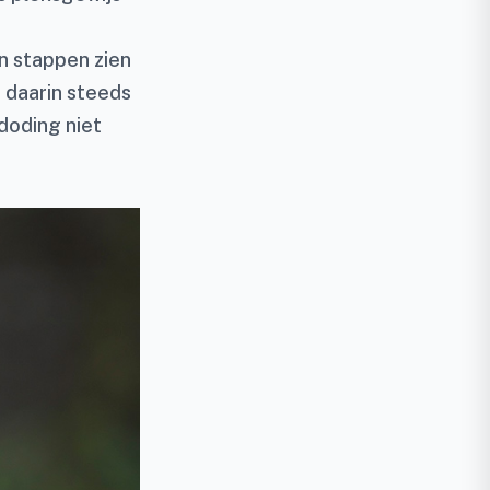
e
n stappen zien
n daarin steeds
doding niet