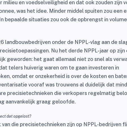
r milieu en voedselveiligheid en dat ook zouden zijn 
nee, was het idee. Minder middel spuiten zou een e
 In bepaalde situaties zou ook de opbrengst in volume
 26 landbouwbedrijven onder de NPPL-vlag aan de sla
recisietoepassingen. Nu het derde NPPL-jaar op zijn e
ijk geworden: het gaat allemaal niet zo snel als verw
 dat telers huiverig waren om te gaan investeren in
eken, omdat er onzekerheid is over de kosten en baten
entarisatie vooraf was trouwens al duidelijk dat min
are precisietechnieken die verkopers regelmatig bel
g aanvankelijk graag geloofde.
ect dat opgelost?
k van die precisietechnieken zijn op NPPL-bedrijven f