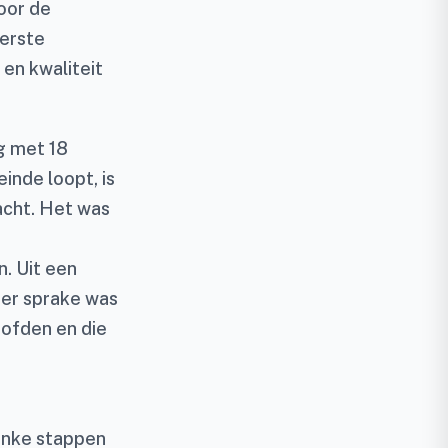
voor de
erste
 en kwaliteit
g met 18
inde loopt, is
acht. Het was
. Uit een
der sprake was
oofden en die
linke stappen