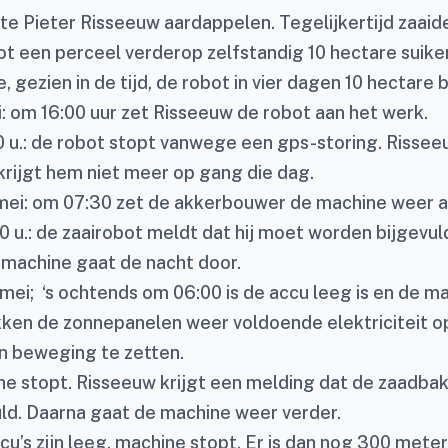
te Pieter Risseeuw aardappelen. Tegelijkertijd zaaid
t een perceel verderop zelfstandig 10 hectare suiker
e, gezien in de tijd, de robot in vier dagen 10 hectare 
i: om 16:00 uur zet Risseeuw de robot aan het werk.
0 u.: de robot stopt vanwege een gps-storing. Rissee
krijgt hem niet meer op gang die dag.
ei: om 07:30 zet de akkerbouwer de machine weer aa
30 u.: de zaairobot meldt dat hij moet worden bijgevu
 machine gaat de nacht door.
mei; ‘s ochtends om 06:00 is de accu leeg is en de ma
kken de zonnepanelen weer voldoende elektriciteit 
n beweging te zetten.
hine stopt. Risseeuw krijgt een melding dat de zaadb
ld. Daarna gaat de machine weer verder.
ccu’s zijn leeg, machine stopt. Er is dan nog 300 meter