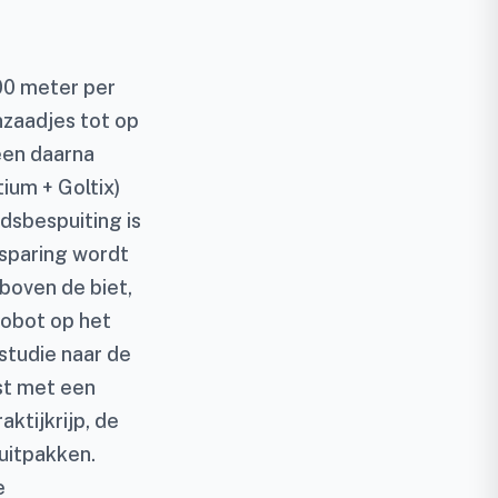
00 meter per
zaadjes tot op
een daarna
ium + Goltix)
dsbespuiting is
esparing wordt
 boven de biet,
robot op het
studie naar de
ust met een
ktijkrijp, de
uitpakken.
e