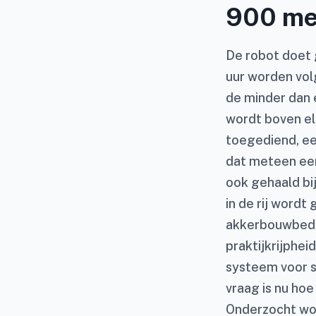
900 met
De robot doet 
uur worden vol
de minder dan 
wordt boven el
toegediend, een
dat meteen een
ook gehaald bij
in de rij wordt
akkerbouwbedri
praktijkrijphei
systeem voor sp
vraag is nu ho
Onderzocht wo