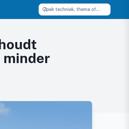
Zoeken
 houdt
t minder