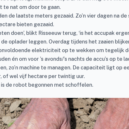
et te nat om door te gaan.
den de laatste meters gezaaid. Zo’n vier dagen na de 
hectare bieten gezaaid.
ten doen’, blikt Risseeuw terug, ‘is het accupak erge
de oplader leggen. Overdag tijdens het zaaien blijke
nvoldoende elektriciteit op te wekken om tegelijk 
den én om voor ’s avonds/’s nachts de accu’s op te la
ren, zo’n machine te managen. De capaciteit ligt op e
 of wel vijf hectare per twintig uur.
 is de robot begonnen met schoffelen.