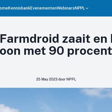
ome
Kennisbank
Evenementen
Webinars
NPPL
Farmdroid zaait en
hoon met 90 procen
25 May 2023 door NPPL