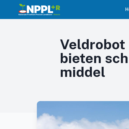
H
Veldrobot 
bieten sc
middel