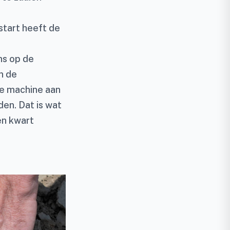
start heeft de
ns op de
n de
de machine aan
den. Dat is wat
en kwart