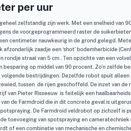
er per uur
geheel zelfstandig zijn werk. Met een snelheid van 9
gens de voorgeprogrammeerd raster de suikerbieten
een centimeter nauwkeurig in de grond gelegd. Met
k afzonderlijk zaadje een ‘shot’ bodemherbicide (Cent
 rondje straal van 5 cm . Ten opzichte van een volvel
 besparing op middel van 90 procent. Zo’n zelfde b
 volgende bestrijdingen. Dezelfde robot spuit alleen
 gewied, tussen de rijen geschoffeld. De inzet van de 
jf van Pieter Risseeuw is feitelijk een haalbaarheids
d van de Farmdroid die in dit concrete geval is uitger
otspraying. De Farmdroid veldrobot op zichzelf is pra
e de toevoeging van spotspraying en cameratechniek 
rdt of een combinatie van mechanische en chemisch