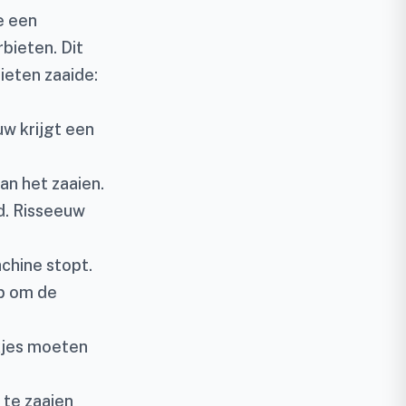
e een
bieten. Dit
bieten zaaide:
uw krijgt een
n het zaaien.
ld. Risseeuw
chine stopt.
op om de
akjes moeten
 te zaaien