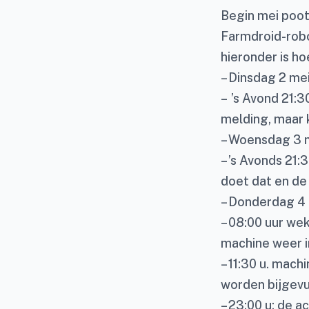
Begin mei poot
Farmdroid-robo
hieronder is ho
– Dinsdag 2 me
– ’s Avond 21:3
melding, maar 
– Woensdag 3 m
– ’s Avonds 21:
doet dat en de
– Donderdag 4 
– 08:00 uur we
machine weer i
– 11:30 u. mac
worden bijgevu
– 23:00 u: de a