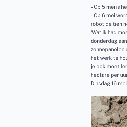
– Op 5 mei is h
– Op 6 mei wor
robot de tien 
‘Wat ik had moe
donderdag aan 
zonnepanelen o
het werk te hou
je ook moet le
hectare per uur,
Dinsdag 16 mei