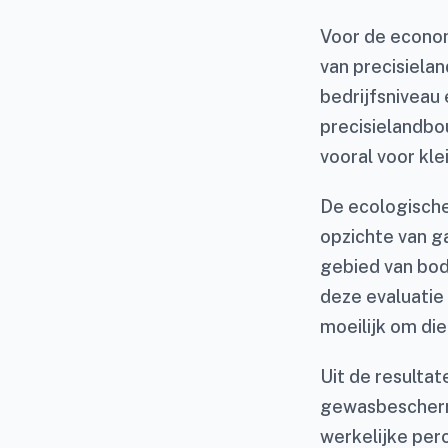
Voor de econom
van precisiela
bedrijfsniveau
precisielandbo
vooral voor kle
De ecologische
opzichte van g
gebied van bode
deze evaluatie
moeilijk om die
Uit de resultat
gewasbescherm
werkelijke per