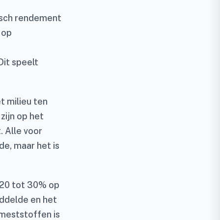
isch rendement
 op
it speelt
t milieu ten
zijn op het
. Alle voor
e, maar het is
d 20 tot 30% op
ddelde en het
 meststoffen is