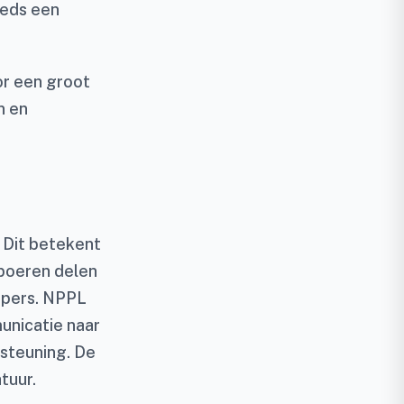
eeds een
or een groot
n en
 Dit betekent
boeren delen
lopers. NPPL
unicatie naar
rsteuning. De
tuur.