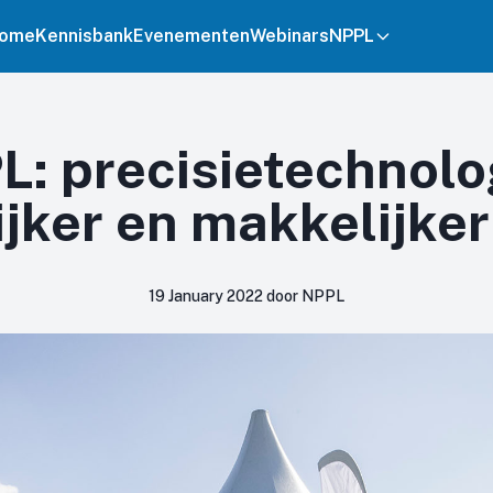
ome
Kennisbank
Evenementen
Webinars
NPPL
L: precisietechnolo
jker en makkelijker
19 January 2022 door NPPL