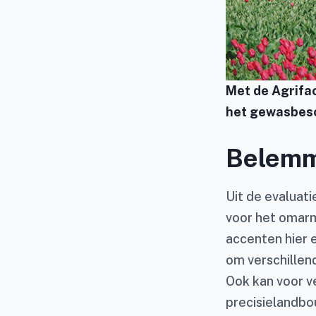
Met de Agrifac
het gewasbesc
Belemm
Uit de evaluati
voor het omarm
accenten hier e
om verschillen
Ook kan voor ve
precisielandbo