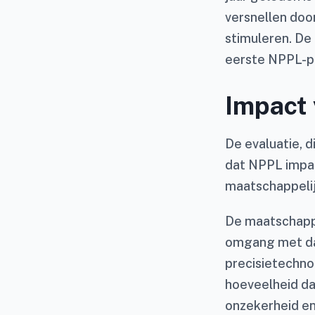
versnellen doo
stimuleren. De
eerste NPPL-p
Impact
De evaluatie, 
dat NPPL impac
maatschappelij
De maatschappe
omgang met da
precisietechno
hoeveelheid da
onzekerheid en