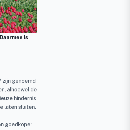
 Daarmee is
17 zijn genoemd
en, alhoewel de
ieuze hindernis
 laten sluiten.
 en goedkoper