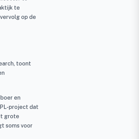
ktijk te
 vervolg op de
earch, toont
en
 boer en
PL-project dat
t grote
rgt soms voor