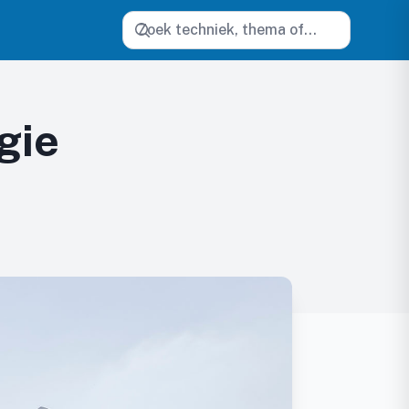
Zoeken
gie