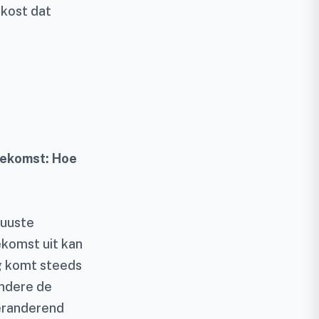
 kost dat
oekomst: Hoe
buuste
ekomst uit kan
g komt steeds
andere de
eranderend