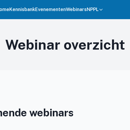
ome
Kennisbank
Evenementen
Webinars
NPPL
Webinar overzicht
ende webinars