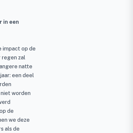
r in een
e impact op de
 regen zal
 langere natte
jaar: een deel
erden
 niet worden
werd
 op de
nnen we deze
s als de