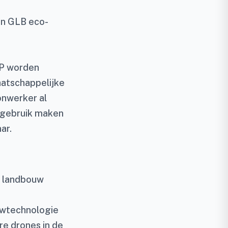
en GLB eco-
SP worden
aatschappelijke
onwerker al
r gebruik maken
ar.
e landbouw
uwtechnologie
e drones in de