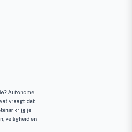
mie? Autonome
 wat vraagt dat
inar krijg je
, veiligheid en