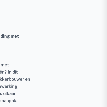
jding met
n met
n? In dit
akkerbouwer en
ewerking,
s elkaar
 aanpak.