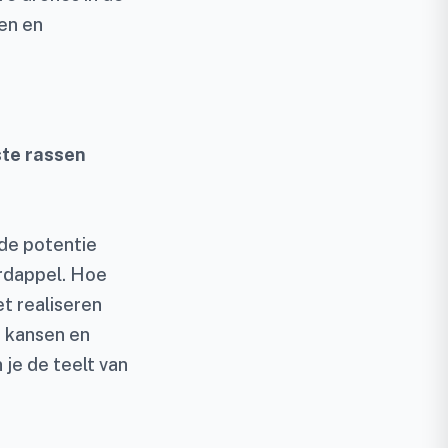
en en
ste rassen
 de potentie
rdappel. Hoe
t realiseren
 kansen en
je de teelt van