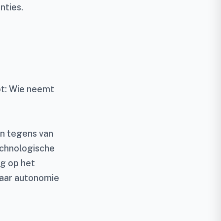
nties.
t: Wie neemt
en tegens van
echnologische
ng op het
waar autonomie