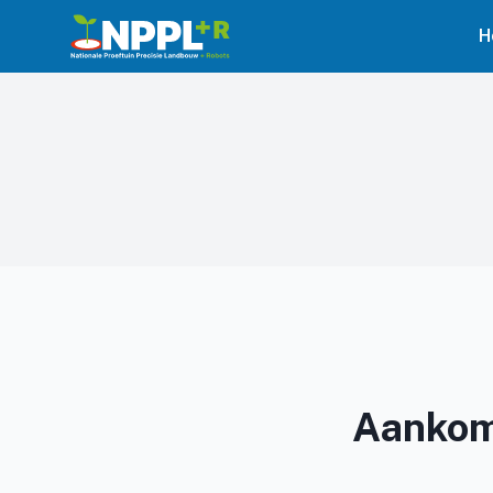
H
Aankom