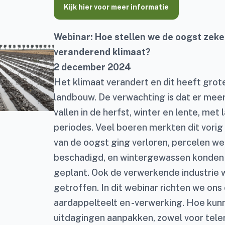
Kijk hier voor meer informatie
Webinar: Hoe stellen we de oogst zeke
veranderend klimaat?
2 december 2024
Het klimaat verandert en dit heeft grot
landbouw. De verwachting is dat er meer
vallen in de herfst, winter en lente, met
periodes. Veel boeren merkten dit vorig 
van de oogst ging verloren, percelen w
beschadigd, en wintergewassen konden
geplant. Ook de verwerkende industrie 
getroffen. In dit webinar richten we ons
aardappelteelt en -verwerking. Hoe ku
uitdagingen aanpakken, zowel voor teler