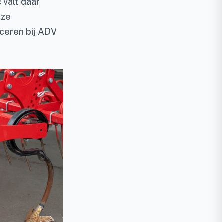
 valt daar
eze
uceren bij ADV