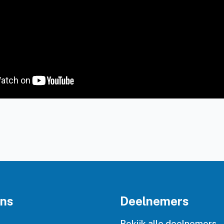
ons
Deelnemers
n
Bekijk alle deelnemers