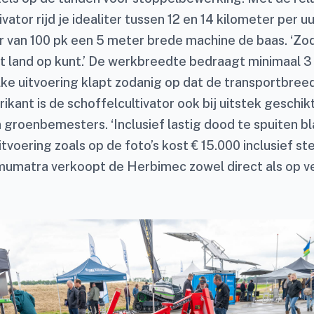
ator rijd je idealiter tussen 12 en 14 kilometer per uu
r van 100 pk een 5 meter brede machine de baas. ‘Zod
et land op kunt.’ De werkbreedte bedraagt minimaal 
lke uitvoering klapt zodanig op dat de transportbreed
ikant is de schoffelcultivator ook bij uitstek geschik
n groenbemesters. ‘Inclusief lastig dood te spuiten 
tvoering zoals op de foto’s kost € 15.000 inclusief s
omumatra verkoopt de Herbimec zowel direct als op v