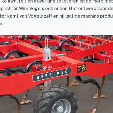
jke kwaliteit en afwerking te leveren en de Herbimec
prichter Wim Vogels ook onder. Het ontwerp voor d
tor komt van Vogels zelf en hij laat de machine prod
n.