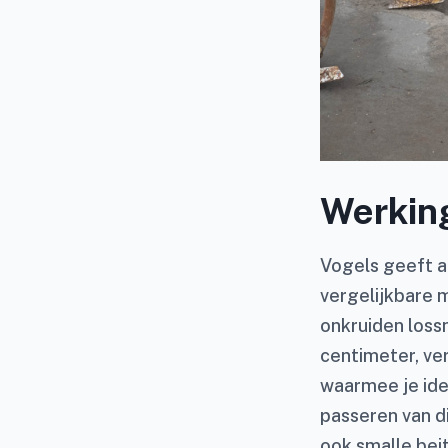
Werking
Vogels geeft a
vergelijkbare 
onkruiden loss
centimeter, ve
waarmee je ide
passeren van d
ook smalle bei