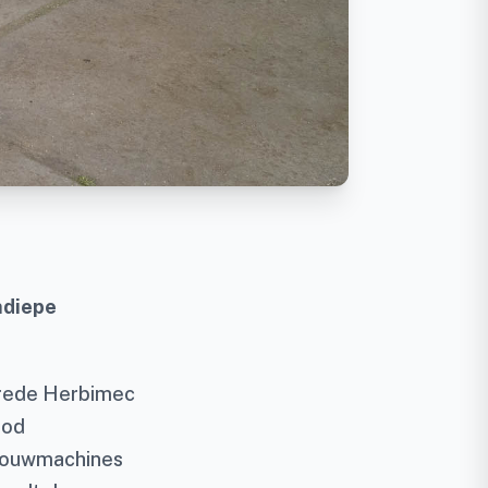
ndiepe
brede Herbimec
ood
dbouwmachines