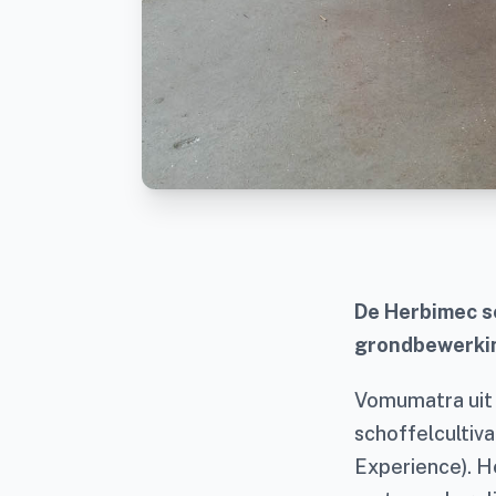
De Herbimec s
grondbewerkin
Vomumatra uit 
schoffelcultiv
Experience). H