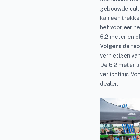
gebouwde cultiv
kan een trekke
het voorjaar h
6,2 meter en e
Volgens de fabr
vernietigen va
De 6,2 meter ui
verlichting. V
dealer.