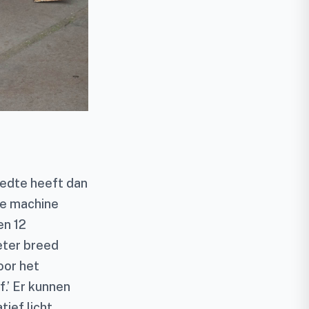
eedte heeft dan
de machine
en 12
eter breed
oor het
.’ Er kunnen
ief licht