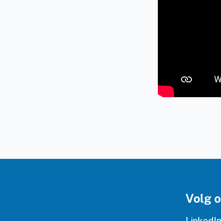
Volg 
LinkedI