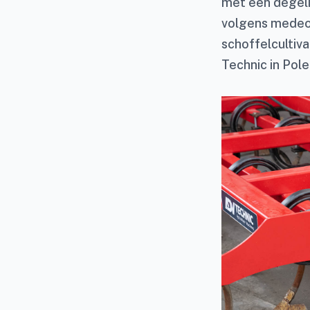
met een degeli
volgens medeo
schoffelcultiva
Technic in Pole