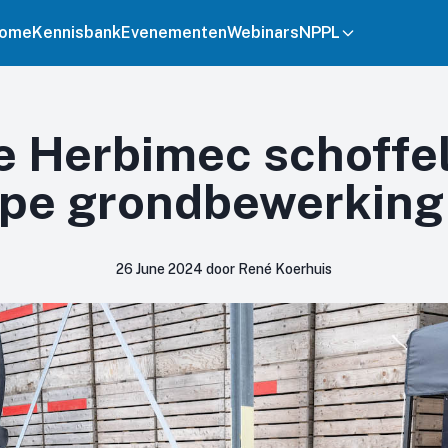
ome
Kennisbank
Evenementen
Webinars
NPPL
e Herbimec schoffel
epe grondbewerking
26 June 2024 door René Koerhuis