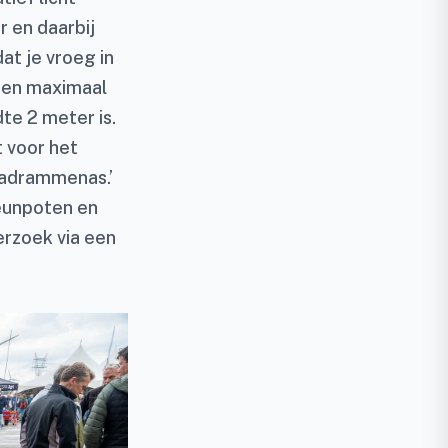
r en daarbij
at je vroeg in
3 en maximaal
te 2 meter is.
t voor het
bladrammenas.’
teunpoten en
erzoek via een