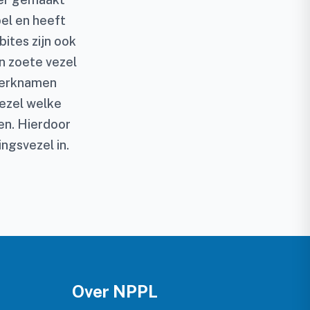
el en heeft
bites zijn ook
en zoete vezel
 merknamen
vezel welke
en. Hierdoor
ngsvezel in.
Over NPPL