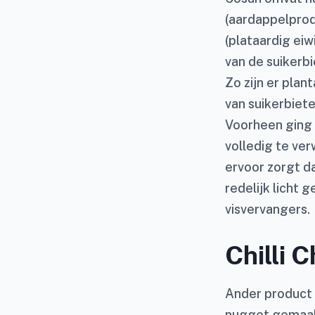
(aardappelprodu
(plataardig ei
van de suikerb
Zo zijn er pla
van suikerbiete
Voorheen ging d
volledig te ve
ervoor zorgt da
redelijk licht 
visvervangers.
Chilli 
Ander product d
nugget gemaak