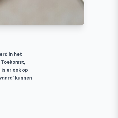
erd in het
e Toekomst,
 is er ook op
rwaard’ kunnen