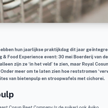
ebben hun jaarlijkse praktijkdag dit jaar geïntegre
g & Food Experience event: 30 mei Boerderij van d
alleen zijn ze ‘in het veld’ te zien, maar Royal Cosun
. Onder meer om te laten zien hoe reststromen ‘ve
bites van bietenpulp en stroopwafels met cichorei.
pulp
ast Cosun Beet Company (= de suiker) ook Aviko