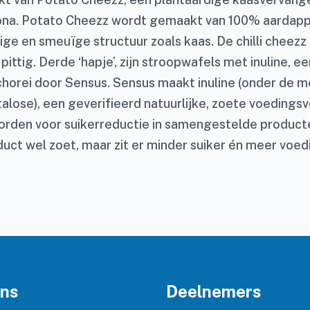
ona. Potato Cheezz wordt gemaakt van 100% aardapp
ge en smeuïge structuur zoals kaas. De chilli cheezz 
pittig. Derde ‘hapje’, zijn stroopwafels met inuline, e
chorei door Sensus. Sensus maakt inuline (onder de
talose), een geverifieerd natuurlijke, zoete voedings
orden voor suikerreductie in samengestelde product
uct wel zoet, maar zit er minder suiker én meer voedi
ons
Deelnemers