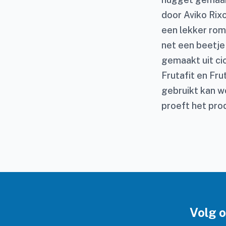
door Aviko Rix
een lekker romi
net een beetje 
gemaakt uit ci
Frutafit en Fru
gebruikt kan w
proeft het prod
Volg 