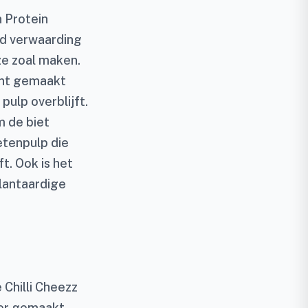
n Protein
ed verwaarding
ze zoal maken.
iënt gemaakt
pulp overblijft.
m de biet
etenpulp die
t. Ook is het
plantaardige
 Chilli Cheezz
ger gemaakt