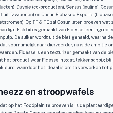
cten), Duynie (co-producten), Sensus (inuline), Cosu
wit uit favabonen) en Cosun Biobased Experts (biobas
ietstromen). Op FF & FE zal Cosun laten proeven wat 
ntaardige Fish bites gemaakt van Fidesse, een ingred
npulp. De suiker wordt uit de biet gehaald, waarna de 
at voornamelijk naar diervoerder, nu is de ambitie o
rwaarden. Fidesse is een texturizer gemaakt van de bi
t het product waar Fidesse in gaat, lekker sappig blijf
gekleurd, waardoor het ideaal is om te verwerken tot 
Cheezz en stroopwafels
at op het Foodplein te proeven is, is de plantaardige
t van Potato Cheezz, een plantaardige kaasvervan