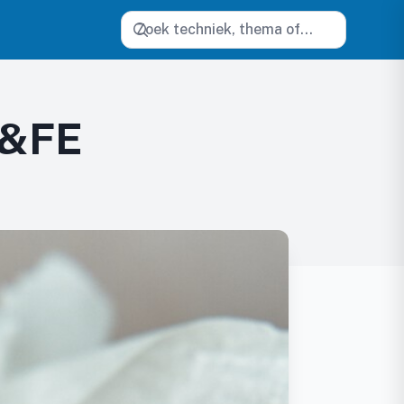
Zoeken
 &FE