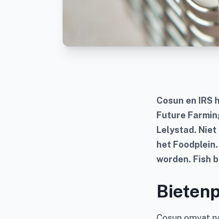
Cosun en IRS h
Future Farmin
Lelystad. Niet 
het Foodplein
worden.
Fish 
Bieten
Cosun omvat na