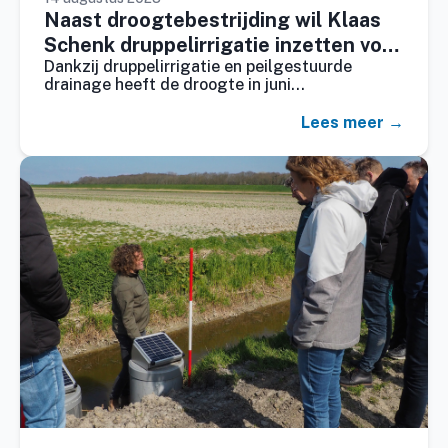
Naast droogtebestrijding wil Klaas
Schenk druppelirrigatie inzetten voor
Dankzij druppelirrigatie en peilgestuurde
bemesting
drainage heeft de droogte in juni…
Lees meer →