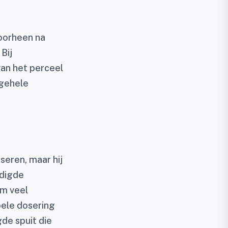
oorheen na
Bij
van het perceel
 gehele
seren, maar hij
odigde
om veel
bele dosering
de spuit die