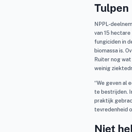
Tulpen
NPPL-deelne
van 15 hectare
fungiciden in d
biomassa is. Ov
Ruiter nog wat
weinig ziektedr
“We geven al e
te bestrijden. 
praktijk gebrac
tevredenheid o
Niet h