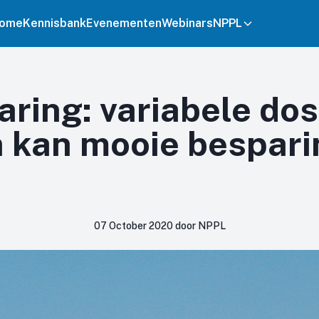
ome
Kennisbank
Evenementen
Webinars
NPPL
aring: variabele do
n kan mooie bespari
07 October 2020 door NPPL