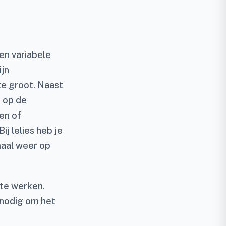
en variabele
ijn
te groot. Naast
n op de
ien of
j lelies heb je
maal weer op
 te werken.
 nodig om het