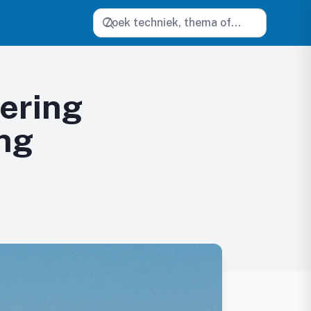
Zoeken
sering
ng