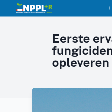
H
Eerste erv
fungicide
opleveren