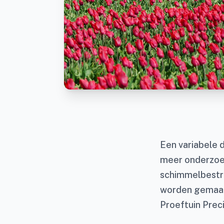
Een variabele d
meer onderzoek
schimmelbestri
worden gemaakt
Proeftuin Prec