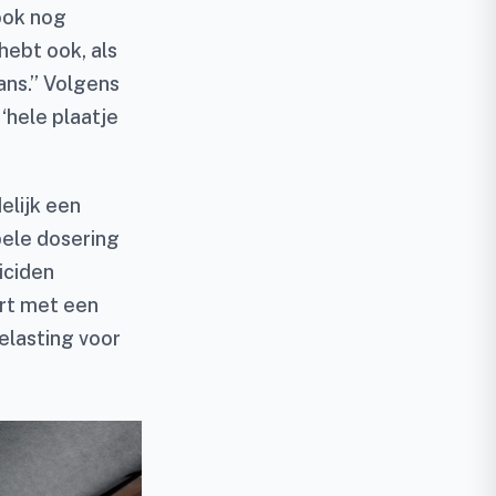
 ook nog
ebt ook, als
ns.” Volgens
‘hele plaatje
elijk een
bele dosering
iciden
ert met een
belasting voor