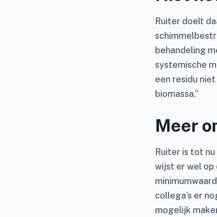
Ruiter doelt d
schimmelbestri
behandeling me
systemische mid
een residu nie
biomassa.”
Meer o
Ruiter is tot n
wijst er wel o
minimumwaardes
collega’s er no
mogelijk maken