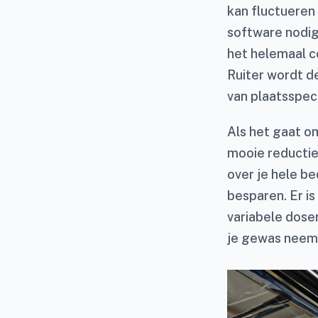
kan fluctueren 
software nodig
het helemaal c
Ruiter wordt d
van plaatsspeci
Als het gaat om
mooie reductie
over je hele be
besparen. Er is
variabele doser
je gewas neemt