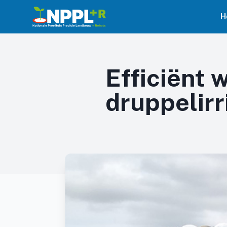
H
Efficiënt
druppelirr