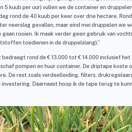
 5 kuub per uur) vullen we de container en druppele
dag rond de 40 kuub per keer over drie hectare. Ron
meter neerslag gevallen, maar eind mei druppelen we 
te gaan rooien. Ik maak verder geen gebruik van voch
tstoffen toedienen in de druppelslang).”
 bedraagt rond de € 13.000 tot € 14.000 inclusief het
schaf pompen en huur container. De driptape koste 
re. De rest zoals verdeelleiding, filters, drukregelaa
 investering. Daarnaast hoop ik de tape terug te kun