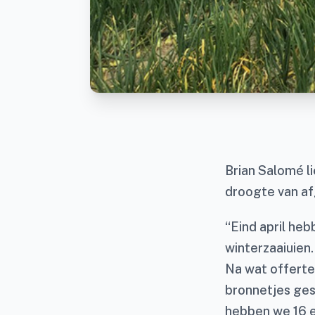
Brian Salomé li
droogte van af
“Eind april heb
winterzaaiuien
Na wat offerte
bronnetjes ges
hebben we 16 e