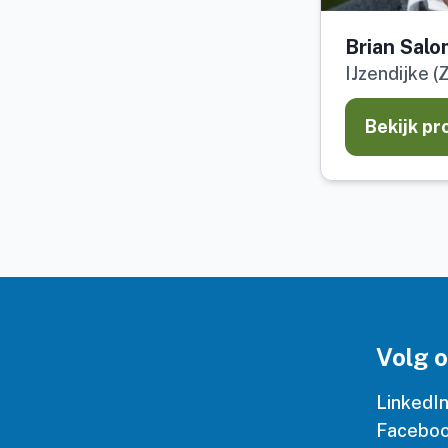
Brian Sal
IJzendijke (Z
Bekijk pr
Volg 
LinkedI
Facebo