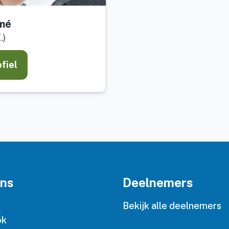
omé
.)
ofiel
ons
Deelnemers
n
Bekijk alle deelnemers
ok