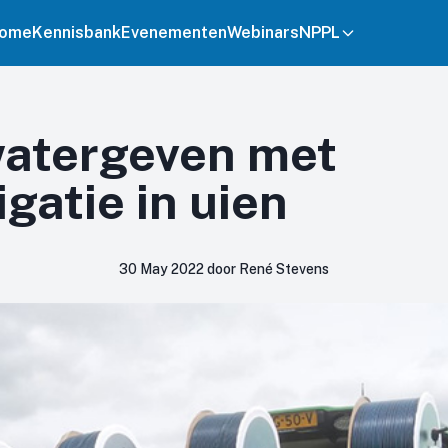
ome
Kennisbank
Evenementen
Webinars
NPPL
 watergeven met
igatie in uien
30 May 2022 door René Stevens