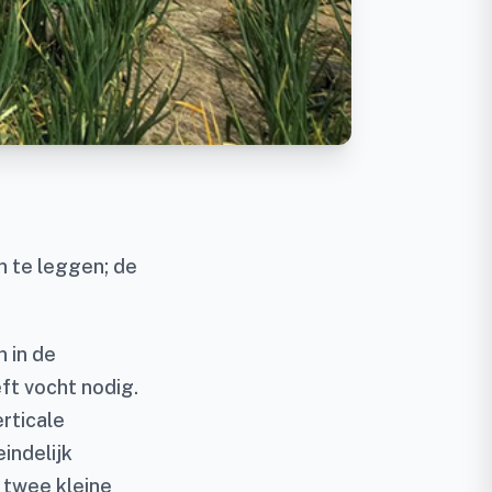
n te leggen; de
n in de
ft vocht nodig.
rticale
indelijk
 twee kleine