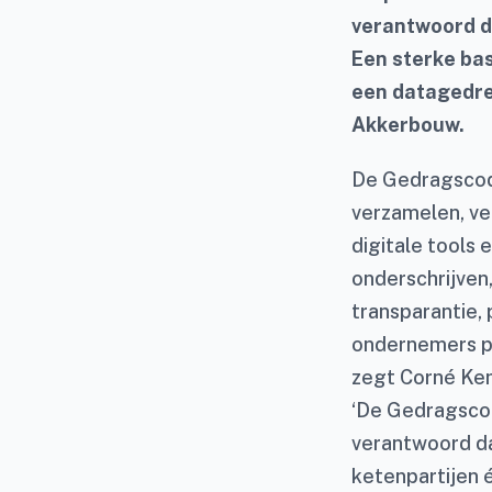
verantwoord da
Een sterke bas
een datagedre
Akkerbouw.
De Gedragscode
verzamelen, ve
digitale tools
onderschrijven
transparantie, 
ondernemers pr
zegt Corné Kem
‘De Gedragscod
verantwoord da
ketenpartijen 