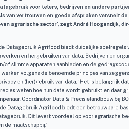
tagebruik voor telers, bedrijven en andere partijen
is van vertrouwen en goede afspraken versnelt de 
ven agrarische sector’, zegt André Hoogendijk, di
 Datagebruik Agrifood biedt duidelijke spelregels 
rwerken en hergebruiken van data. Bedrijven en organ
 en/of slimme apparaten aanbieden en de gedragscod
, werken volgens de benoemde principes van zeggen
privacy en (her)gebruik van data. ‘Het is belangrijk da
ecies weten hoe hun data wordt gebruikt en daar gri
penaar, Coördinator Data & Precisielandbouw bij B
e Datagebruik Agrifood biedt een betrouwbare basi
tagebruik. Dit levert voordeel op voor agrarische bed
én de maatschappij.’