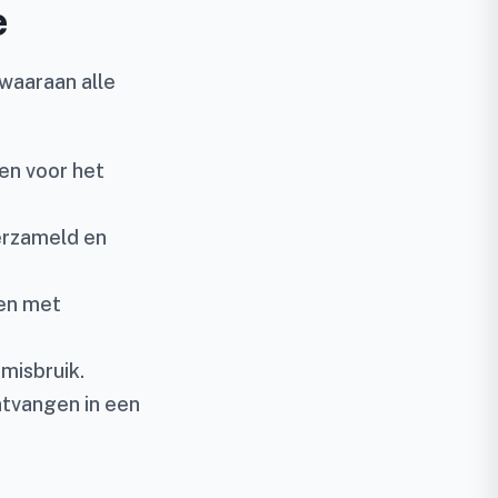
e
waaraan alle
n voor het
erzameld en
ken met
misbruik.
tvangen in een