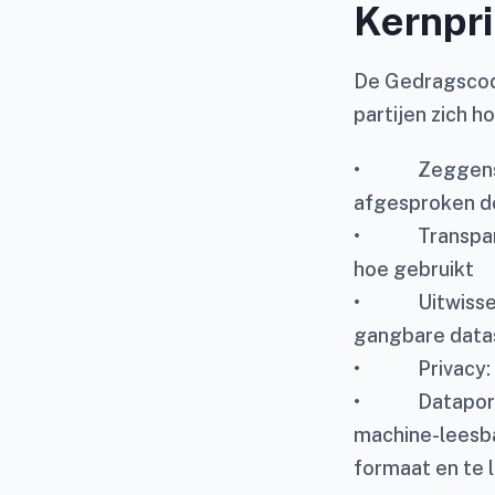
Kernpri
De Gedragscode
partijen zich h
• Zeggenschap
afgesproken d
• Transparant
hoe gebruikt
• Uitwisselba
gangbare data
• Privacy: be
• Dataportabil
machine-leesb
formaat en te l