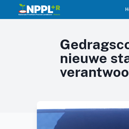
H
Gedragsco
nieuwe st
verantwoo