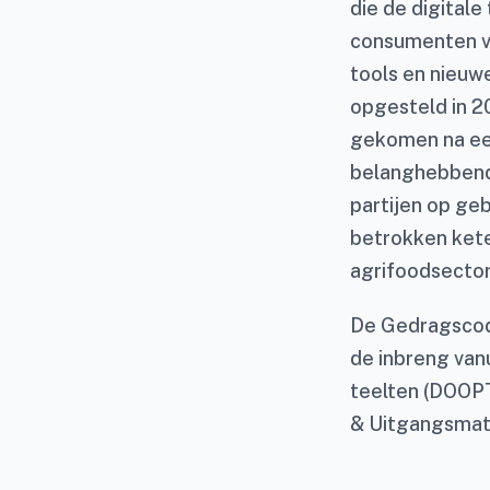
die de digitale
consumenten ve
tools en nieuw
opgesteld in 2
gekomen na een
belanghebbend
partijen op geb
betrokken kete
agrifoodsector
De Gedragscod
de inbreng van
teelten (DOOPT
& Uitgangsmate