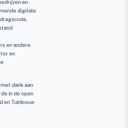
bedrijven en
mende digitale
edragscode,
 stand
rs en andere
ctor en
de
 met dank aan
rde in de open
od en Tuinbouw