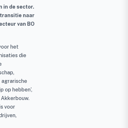
 in de sector.
transitie naar
recteur van BO
voor het
isaties die
e
schap,
t agrarische
p op hebben’,
O Akkerbouw.
s voor
rijven,