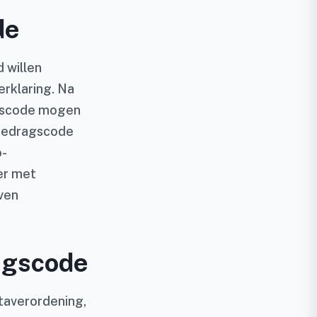
de
 willen
erklaring. Na
agscode mogen
e Gedragscode
o-
er met
ven
agscode
taverordening,