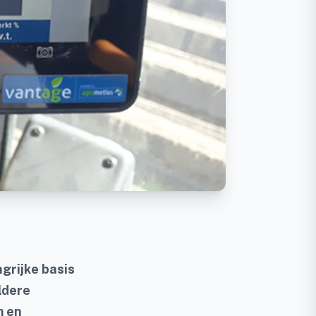
grijke basis
ldere
m en