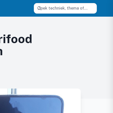
Zoeken
rifood
n