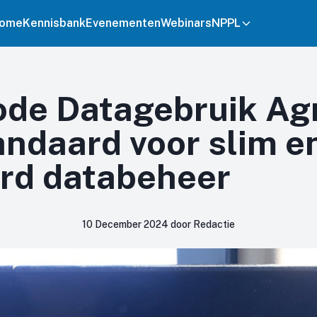
ome
Kennisbank
Evenementen
Webinars
NPPL
de Datagebruik Ag
andaard voor slim e
rd databeheer
10 December 2024 door Redactie