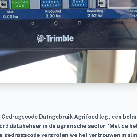
 Gedragscode Datagebruik Agrifood legt een belan
rd databeheer in de agrarische sector. ‘Met de he
de gedragscode vergroten we het vertrouwen in sli