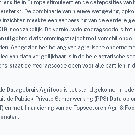
 transitie in Europa stimuleert en de dataposities van 
rsterkt. De combinatie van nieuwe wetgeving, opko
e inzichten maakte een aanpassing van de eerdere g
019, noodzakelijk. De vernieuwde gedragscode is tot
 uitgebreid afstemmingstraject met verschillende
en. Aangezien het belang van agrarische onderneme
ied van data vergelijkbaar is in de hele agrarische se
ns, staat de gedragscode open voor alle partijen in 
.
e Datagebruik Agrifood is tot stand gekomen mede
uit de Publiek-Private Samenwerking (PPS) Data op o
) en met financiering van de Topsectoren Agri & Fo
rialen.