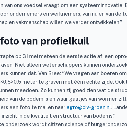
en van ons voedsel vraagt om een systeeminnovatie. E
voor ondernemers en werknemers, van nu en van de 
ap en vakmanschap willen we verder ontwikkelen.”
foto van profielkuil
trapte op 31 mei meteen de eerste actie af: een opr
 graven. Niet alleen wetenschappers kunnen onderzoe
ers kunnen dat. Van Bree: “We vragen aan boeren om
,5×0,5×0,5 meter te graven met één rechte zijde. Ook
kunnen meedoen. Zo kunnen zij goed zien wat de struc
eid van de bodem is en waar gaatjes van wormen zit
ers een foto te mailen naar
agro@civ-groen.nl
. Lande
inzicht in de kwaliteit en structuur van bodems.”
ke onderzoek wordt citizen science of burgeronder