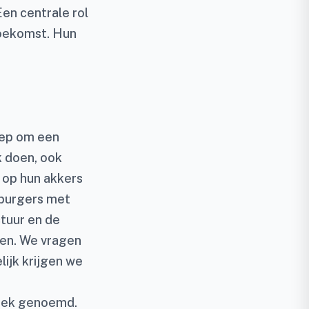
en centrale rol
toekomst. Hun
oep om een
k doen, ook
 op hun akkers
 burgers met
tuur en de
ten. We vragen
lijk krijgen we
zoek genoemd.