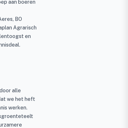
oep aan boeren
Aeres, BO
aplan Agrarisch
lentoogst en
nnisdeal.
door alle
at we het heft
nis werken.
dsgroenteteelt
uurzamere