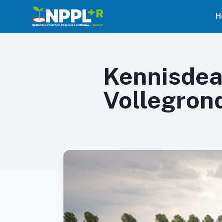
H
Kennisdea
Vollegrond