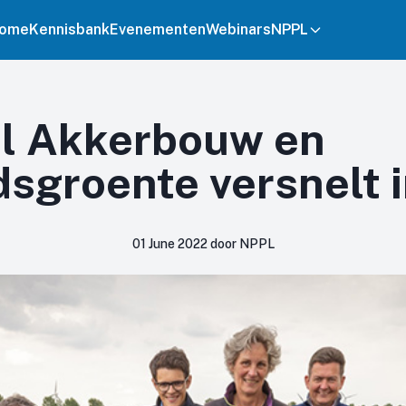
ome
Kennisbank
Evenementen
Webinars
NPPL
l Akkerbouw en
sgroente versnelt 
01 June 2022 door NPPL