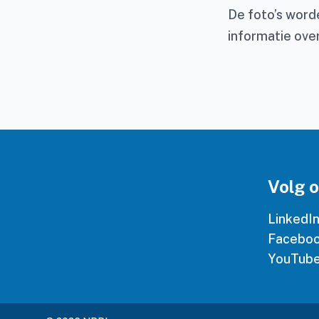
De foto’s wor
informatie over
Volg 
LinkedI
Facebo
YouTub