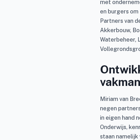
met ondernemer
en burgers om e
Partners van d
Akkerbouw, Boe
Waterbeheer, 
Vollegrondsgro
Ontwik
vakman
Miriam van Bre
negen partners
in eigen hand 
Onderwijs, ken
staan namelijk