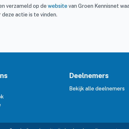
den verzameld op de
website
van Groen Kennisnet waa
 deze actie is te vinden.
ons
Deelnemers
n
Bekijk alle deelnemers
ok
e