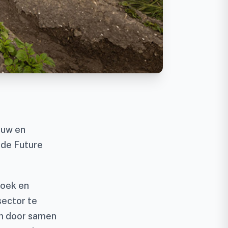
ouw en
 de Future
zoek en
sector te
én door samen