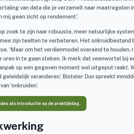
ertaling van data die je verzamelt naar maatregelen in
n mij geen zicht op rendement.’
op zoek te zijn naar robuuste, meer natuurlijke syste
ee zijn teelten te verbeteren. Het onkruidbestand bi
 toe. ‘Maar om het verdienmodel overeind te houden, 
 uren in te gaan steken. Ik merk dat veenwortel bij 
npak op een gegeven moment wel uitgeput raakt. Ik
geleidelijk veranderen.’ Bioteler Dun spreekt inmidde
 van ‘onkruiden’.
video als introductie op de praktijkdag.
kwerking