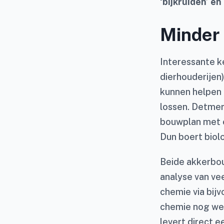
‘bijkruiden’ en
Minder 
Interessante ke
dierhouderijen
kunnen helpen 
lossen. Detmer
bouwplan met e
Dun boert biol
Beide akkerbou
analyse van vee
chemie via bij
chemie nog wel
levert direct e