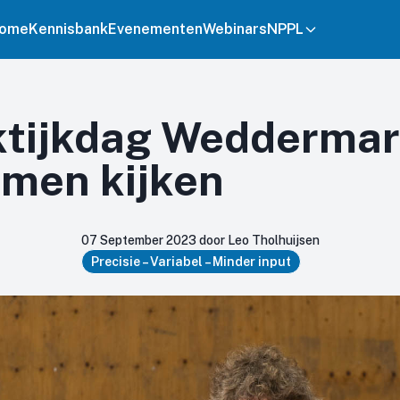
ome
Kennisbank
Evenementen
Webinars
NPPL
tijkdag Weddermar
emen kijken
07 September 2023 door Leo Tholhuijsen
Precisie – Variabel – Minder input