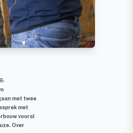
R-
um
 gaan met twee
gesprek met
erbouw vooral
uze. Over