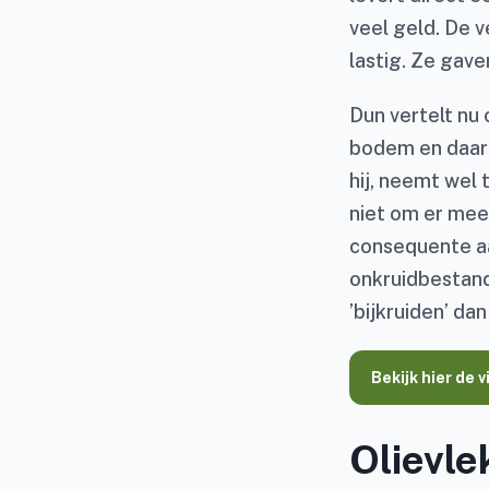
veel geld. De v
lastig. Ze gave
Dun vertelt nu 
bodem en daarm
hij, neemt wel
niet om er meer
consequente aa
onkruidbestand 
’bijkruiden’ dan
Bekijk hier de 
Olievle