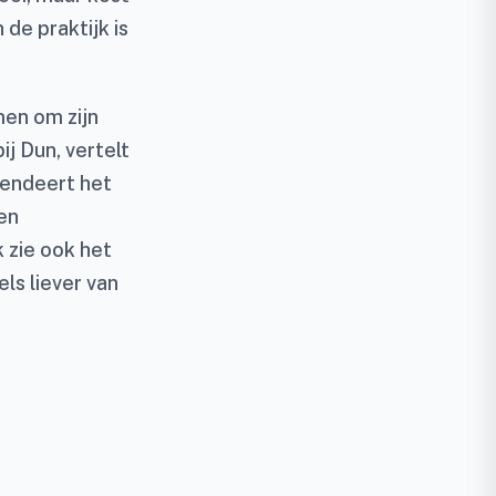
 de praktijk is
men om zijn
j Dun, vertelt
rendeert het
een
 zie ook het
ls liever van