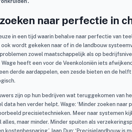
 ‘onkruiden’.
zoeken naar perfectie in c
uze in een tijd waarin behalve naar perfectie van tee
) ook wordt gekeken naar of in de landbouw systeem
problemen zowel maatschappelijk als op bedrijfsnive
 Wage heeft een voor de Veenkoloniën iets afwijkend
en derde aardappelen, een zesde bieten en de helft 
ogisch.
wers zijn op hun bedrijven wat teruggekomen van he
l data hen verder helpt. Wage: ‘Minder zoeken naar p
voorbeeld precisietechnieken. Meer naar systemen kij
 alles, maar minder. Minder spuiten als verzekerings
en kostenbesparing.’ Jaap Dun: ‘Precisielandbouw is m