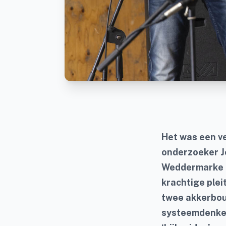
Het was een v
onderzoeker J
Weddermarke e
krachtige plei
twee akkerbou
systeemdenken