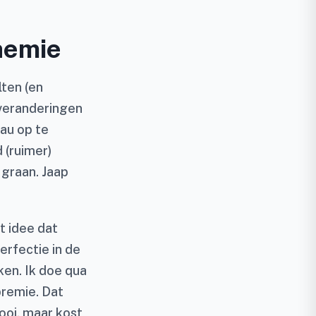
hemie
lten (en
veranderingen
au op te
 (ruimer)
graan. Jaap
t idee dat
erfectie in de
ken. Ik doe qua
premie. Dat
ooi, maar kost