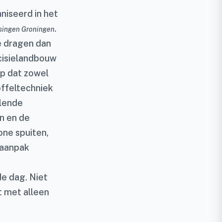
iseerd in het
.
singen Groningen
te dragen dan
cisielandbouw
op dat zowel
offeltechniek
llende
n en de
one spuiten,
 aanpak
e dag. Niet
t met alleen