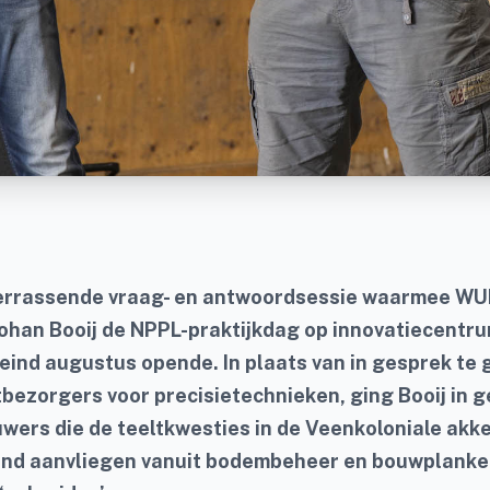
errassende vraag- en antwoordsessie waarmee WU
ohan Booij de NPPL-praktijkdag op innovatiecentr
ind augustus opende. In plaats van in gesprek te
tbezorgers voor precisietechnieken, ging Booij in 
wers die de teeltkwesties in de Veenkoloniale akk
d aanvliegen vanuit bodembeheer en bouwplanke