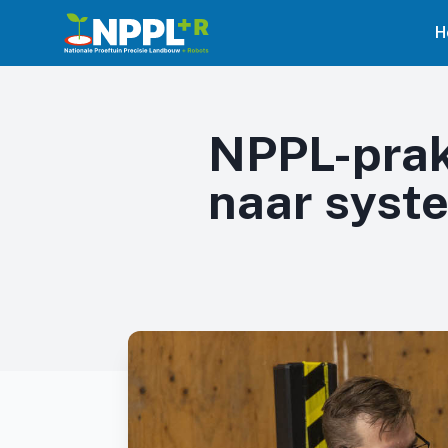
H
NPPL-prak
naar syst