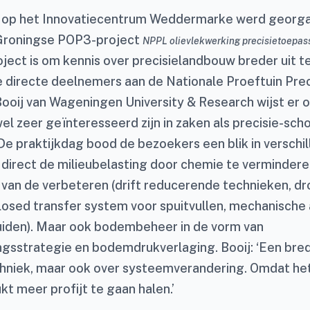
 op het Innovatiecentrum Weddermarke werd georgan
 Groningse POP3-project
NPPL olievlekwerking precisietoepas
oject is om kennis over precisielandbouw breder uit 
e directe deelnemers aan de Nationale Proeftuin Pre
Booij van Wageningen University & Research wijst er 
el zeer geïnteresseerd zijn in zaken als precisie-sch
De praktijkdag bood de bezoekers een blik in verschi
direct de milieubelasting door chemie te vermindere
r van de verbeteren (drift reducerende technieken, dr
losed transfer system voor spuitvullen, mechanische
iden). Maar ook bodembeheer in de vorm van
sstrategie en bodemdrukverlaging. Booij: ‘Een bred
chniek, maar ook over systeemverandering. Omdat he
ukt meer profijt te gaan halen.’