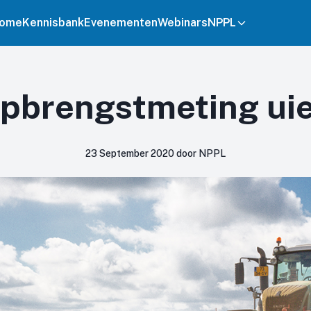
ome
Kennisbank
Evenementen
Webinars
NPPL
pbrengstmeting ui
23 September 2020 door NPPL