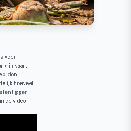
ie voor
ig in kaart
 worden
delijk hoeveel
eten liggen
in de video.