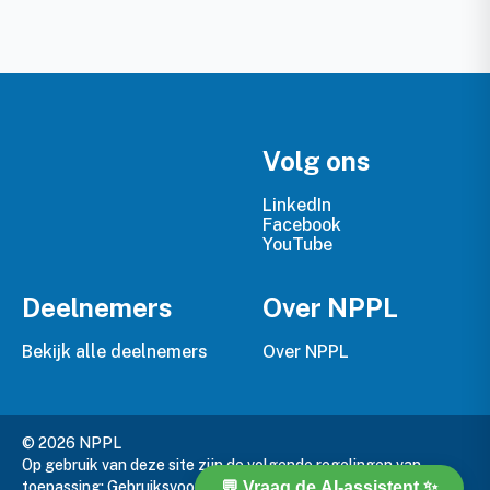
Volg ons
LinkedIn
Facebook
YouTube
Deelnemers
Over NPPL
Bekijk alle deelnemers
Over NPPL
© 2026 NPPL
Op gebruik van deze site zijn de volgende regelingen van
toepassing:
Gebruiksvoorwaarden
,
Privacy Policy
en
Cookie