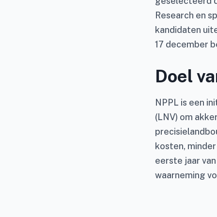
geselecteerd d
Research en sp
kandidaten uite
17 december b
Doel v
NPPL is een ini
(LNV) om akker
precisielandbo
kosten, minder 
eerste jaar va
waarneming vo