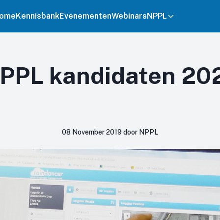
ome
Kennisbank
Evenementen
Webinars
NPPL
NPPL kandidaten 202
08 November 2019 door NPPL