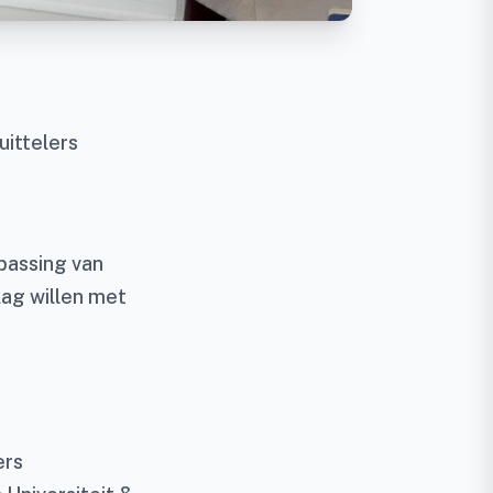
uittelers
epassing van
lag willen met
ers