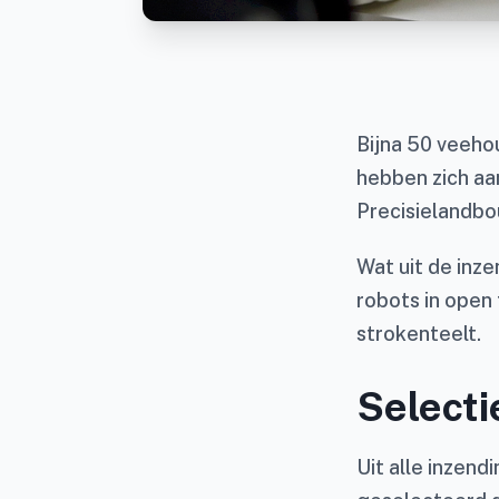
Bijna 50 veeho
hebben zich aa
Precisielandbo
Wat uit de inze
robots in open 
strokenteelt.
Select
Uit alle inzen