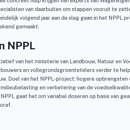
ie concreet hulp krijgen van experts van Wageningen 
ecialisten van daarbuiten om stappen vooruit te zet
indelijk volgend jaar aan de slag gaan in het NPPL pr
ekend gemaakt.
an NPPL
tiatief van het ministerie van Landbouw, Natuur en Vo
bouwers en vollegrondsgroentetelers verder te hel
uw. Doel van het NPPL-project: hogere opbrengsten 
milieubelasting en verbetering van de voedselkwalitei
n NPPL gaat het om variabel doseren op basis van g
oraf.