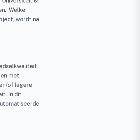
Universiteit &
ten. Welke
oject, wordt na
edselkwaliteit
pen met
en/of lagere
t. In dit
eautomatiseerde