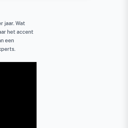
r jaar. Wat
aar het accent
an een
perts.