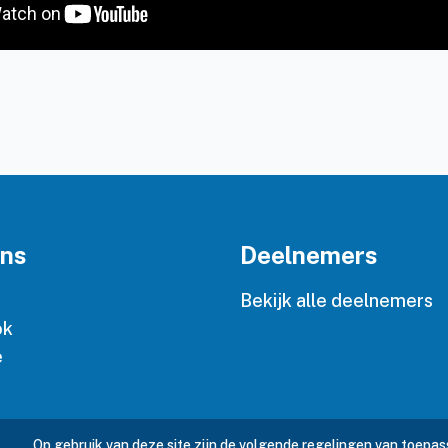
ons
Deelnemers
n
Bekijk alle deelnemers
ok
e
Op gebruik van deze site zijn de volgende regelingen van toepas