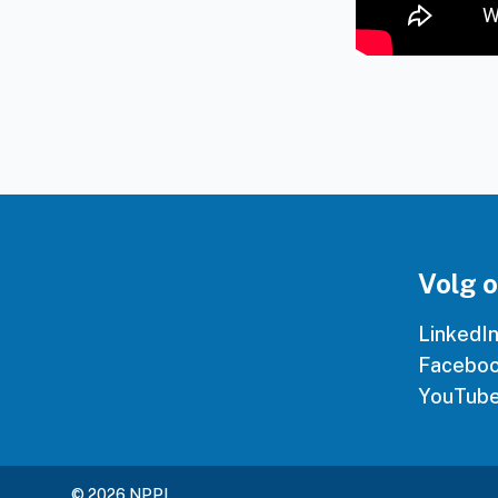
Volg 
LinkedI
Facebo
YouTub
© 2026 NPPL