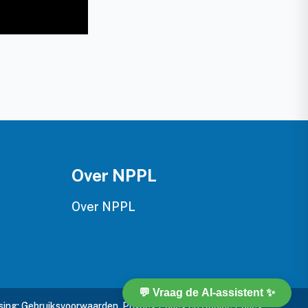
Over NPPL
Over NPPL
sing:
Gebruiksvoorwaarden
,
Privacy Policy
en
Cookie Policy
.