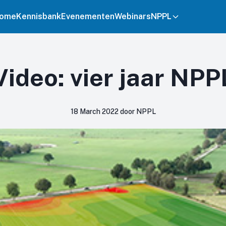
ome
Kennisbank
Evenementen
Webinars
NPPL
Video: vier jaar NPP
18 March 2022 door NPPL