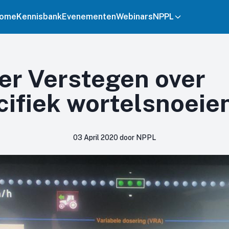
ome
Kennisbank
Evenementen
Webinars
NPPL
er Verstegen over
cifiek wortelsnoeie
03 April 2020 door NPPL