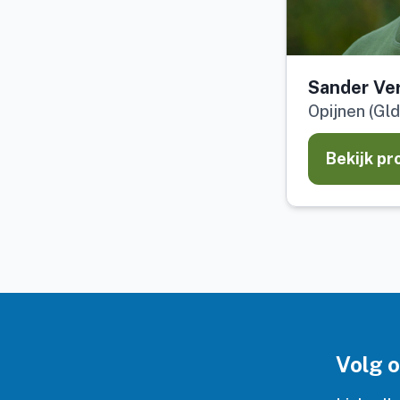
Sander Ve
Opijnen (Gld
Bekijk pr
Volg 