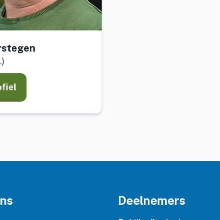
rstegen
.)
ofiel
ons
Deelnemers