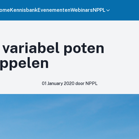
ome
Kennisbank
Evenementen
Webinars
NPPL
 variabel poten
ppelen
01 January 2020 door NPPL