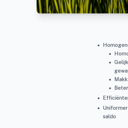
Homogener
Homog
Gelij
gewas
Makke
Beter
Efficiënte
Uniformer
saldo