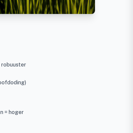
 robuuster
loofdoding)
n = hoger