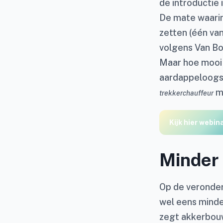
de introductie i
De mate waarin 
zetten (één van
volgens Van Bo
Maar hoe mooi i
aardappeloogst
m
trekkerchauffeur
Kijk hier webin
Minder 
Op de veronder
wel eens minder
zegt akkerbouw