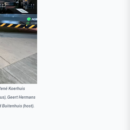
René Koerhuis
uus), Geert Hermans
 Buitenhuis (host).