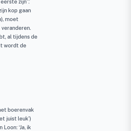
eerste zijn”.’
zijn kop gaan
n), moet
 veranderen.
t, al tijdens de
t wordt de
 het boerenvak
 juist leuk’)
oon: ‘Ja, ik