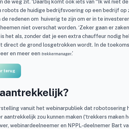
n de weg zit. ‘Daarbij komt ook iets van “Ik wil niet de 
robots de huidige bedrijfsvoering op een bedrijf op 
 de redenen om huiverig te zijn om er in te investere
heemen niet overschat worden. ‘Zeker gaan er zaken
s het als, zonder dat je een extra chauffeur nodig heb
 direct de grond losgetrokken wordt. In de toekoms
eer en meer een
.’
trekkermanager
ar terug
aantrekkelijk?
stelling vanuit het webinarpubliek dat robotosering
 aantrekkelijk zou kunnen maken (‘trekkers maken het
er, webinardeelneemer en NPPL-deelnemer Bart van L