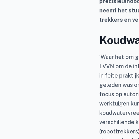
precisielandb
neemt het stuu
trekkers en ve
Koudwa
‘Waar het om ga
LVVN om de int
in feite prakti
geleden was om
focus op auton
werktuigen kun
koudwatervree
verschillende 
(robottrekkers