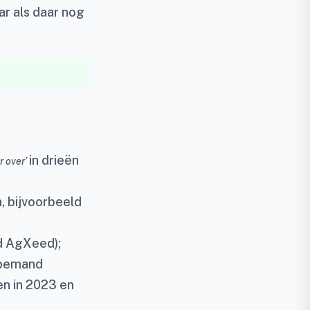
ar als daar nog
in drieën
r over’
, bijvoorbeeld
ld AgXeed);
 bemand
en in 2023 en