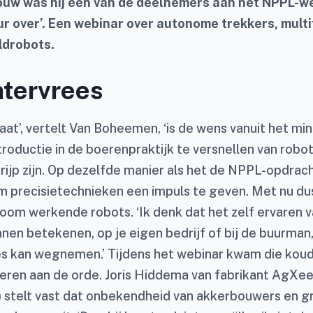
ouw was hij één van de deelnemers aan het NPPL-w
r over’.
Een webinar over autonome trekkers, multi
ldrobots.
tervrees
at’, vertelt Van Boheemen, ‘is de wens vanuit het min
roductie in de boerenpraktijk te versnellen van robo
jkrijp zijn. Op dezelfde manier als het de NPPL-opdrach
 precisietechnieken een impuls te geven. Met nu du
oom werkende robots. ‘Ik denk dat het zelf ervaren v
nen betekenen, op je eigen bedrijf of bij de buurman
s kan wegnemen.’ Tijdens het webinar kwam die kou
keren aan de orde. Joris Hiddema van fabrikant AgXe
) stelt vast dat onbekendheid van akkerbouwers en g