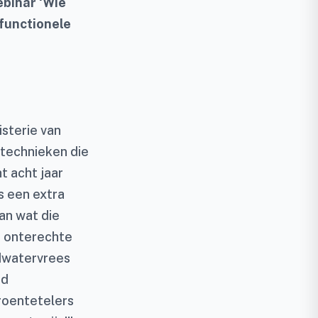
ebinar ‘Wie
functionele
isterie van
ttechnieken die
t acht jaar
s een extra
an wat die
, onterechte
dwatervrees
ed
roentetelers