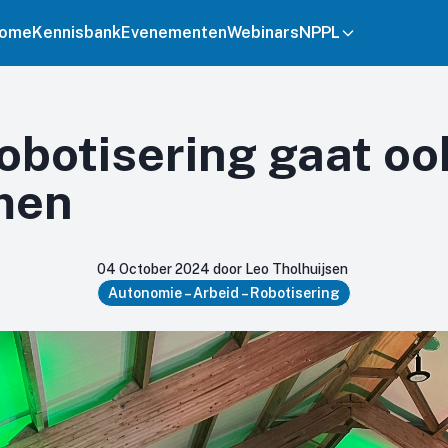
ome
Kennisbank
Evenementen
Webinars
NPPL
obotisering gaat oo
men
04 October 2024 door Leo Tholhuijsen
Autonomie – Arbeid – Robotisering