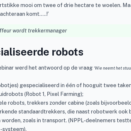
artstikke mooi om twee of drie hectare te woelen. Ma
 achteraan komt…..!’
ffeur wordt trekkermanager
aliseerde robots
ebinar werd het antwoord op de vraag
‘Wie neemt het stuu
obotjes) gespecialiseerd in één of hooguit twee taken
uidrobots (Robot 1, Pixel Farming);
ele robots, trekkers zonder cabine (zoals bijvoorbee
rkende standaardtrekkers, die naast robotwerk ook
 worden, zoals in transport. (NPPL-deelnemers testt
-systeem).