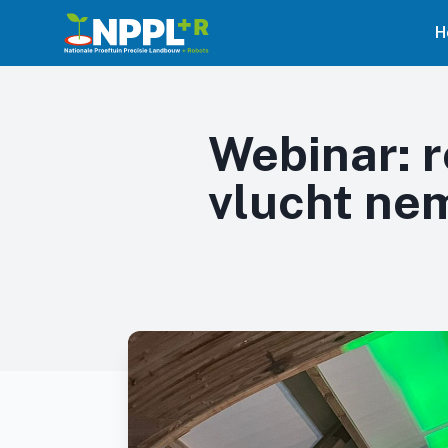
H
Webinar: r
vlucht ne