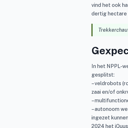
vind het ook h
dertig hectare
Trekkerchau
Gexpeci
In het NPPL-w
gesplitst:
– veldrobots (r
zaai en/of onkr
– multifunction
– autonoom we
ingezet kunnen
2024 het iQuus