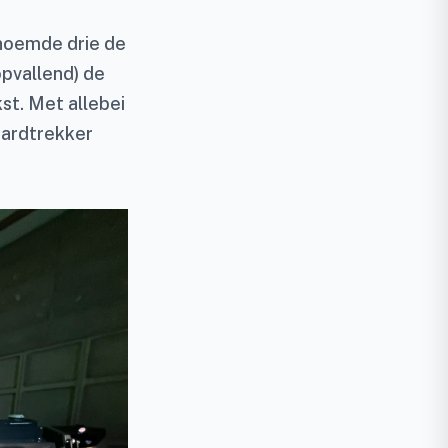
enoemde drie de
opvallend) de
st. Met allebei
aardtrekker