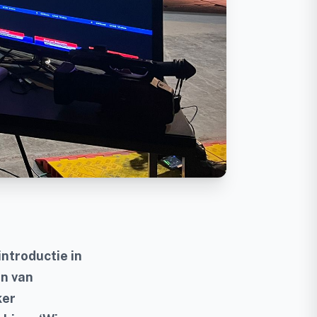
ntroductie in
en van
ker