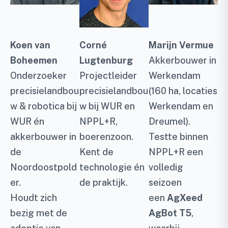
Koen van
Corné
Marijn Vermue
Boheemen
Lugtenburg
Akkerbouwer in
Onderzoeker
Projectleider
Werkendam
precisielandbou
precisielandbou
(160 ha, locaties
w & robotica bij
w bij WUR en
Werkendam en
WUR én
NPPL+R,
Dreumel).
akkerbouwer in
boerenzoon.
Testte binnen
de
Kent de
NPPL+R een
Noordoostpold
technologie én
volledig
er.
de praktijk.
seizoen
Houdt zich
een
AgXeed
bezig met de
AgBot T5
,