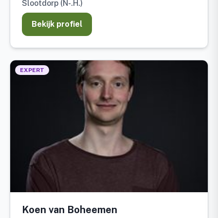
Slootdorp (N-.H.)
Bekijk profiel
EXPERT
Koen van Boheemen