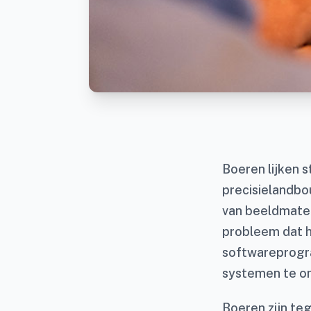
Boeren lijken 
precisielandbo
van beeldmater
probleem dat hi
softwareprogram
systemen te on
Boeren zijn teg