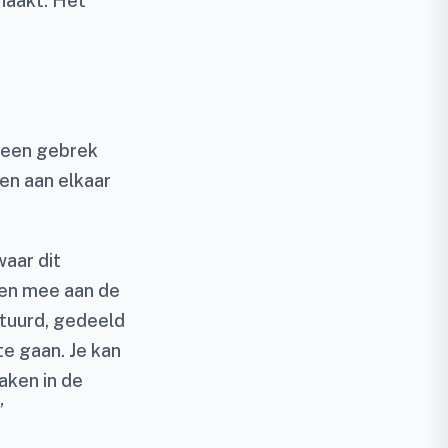
haakt. Het
 een gebrek
en aan elkaar
aar dit
ren mee aan de
stuurd, gedeeld
e gaan. Je kan
aken in de
”