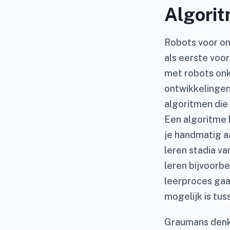
Algorit
Robots voor on
als eerste voo
met robots onk
ontwikkelingen,
algoritmen die
Een algoritme 
je handmatig aa
leren stadia v
leren bijvoorb
leerproces gaa
mogelijk is tu
Graumans denkt