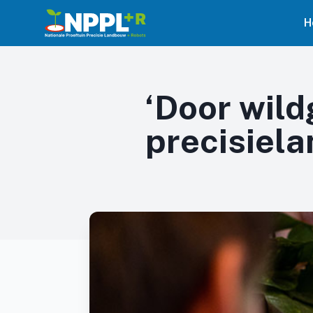
H
‘Door wild
precisiela