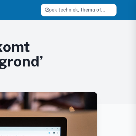
Zoeken
 komt
 grond’