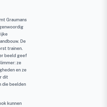
oemt Graumans
tegenwoordig
ijke
 landbouw. De
rst trainen.
Per beeld geef
slimmer: ze
igheden en ze
 dit
n die beelden
 ook kunnen