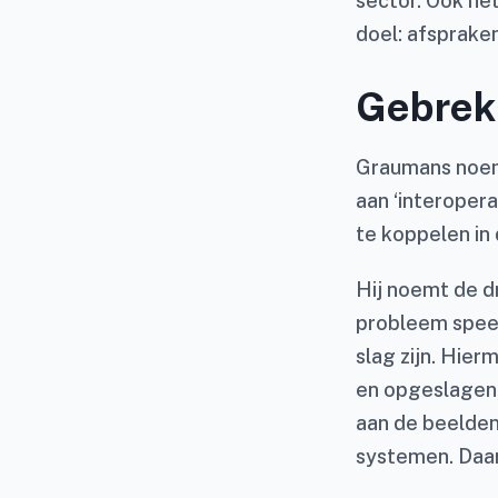
sector. Ook he
doel: afsprake
Gebrek 
Graumans noem
aan ‘interoper
te koppelen in
Hij noemt de d
probleem speel
slag zijn. Hier
en opgeslagen,
aan de beelden
systemen. Daar