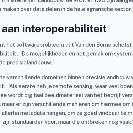
t ministerie van Landbouw, de WUR en RVO zijn aange
n maken over data delen in de hele agrarische sector.
aan interoperabiliteit
t het softwareprobleem dat Van den Borne schetst
abiliteit’. “De mogelijkheden en het gemak om system
 de precisielandbouw.”
rie verschillende domeinen binnen precisielandbouw w
t. “Als eerste heb je remote sensing, waar veel boe
mee wordt digitaal beeldmateriaal van het bedrijf ver
 maar er zijn verschillende manieren om hiermee om t
 allerlei metadata hangen, om ze goed vindbaar te m
 zijn standaarden voor, maar die ontbreken nog vaak.