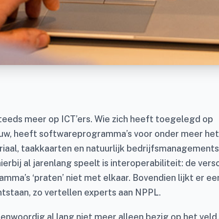
steeds meer op ICT’ers. Wie zich heeft toegelegd op
uw, heeft softwareprogramma’s voor onder meer het 
iaal, taakkaarten en natuurlijk bedrijfsmanagement
erbij al jarenlang speelt is interoperabiliteit: de vers
ma’s ‘praten’ niet met elkaar. Bovendien lijkt er ee
tstaan, zo vertellen experts aan NPPL.
enwoordig al lang niet meer alleen bezig op het veld,