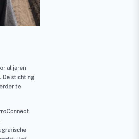
r al jaren
 De stichting
verder te
AgroConnect
s
agrarische