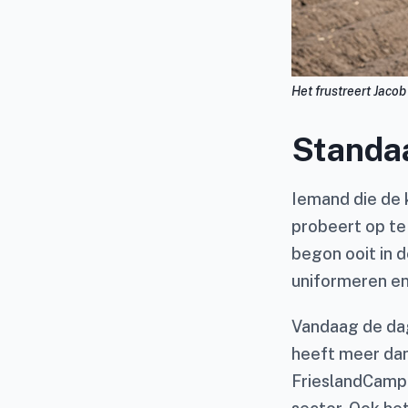
Het frustreert Jaco
Standa
Iemand die de 
probeert op te
begon ooit in d
uniformeren en
Vandaag de dag
heeft meer dan
FrieslandCampi