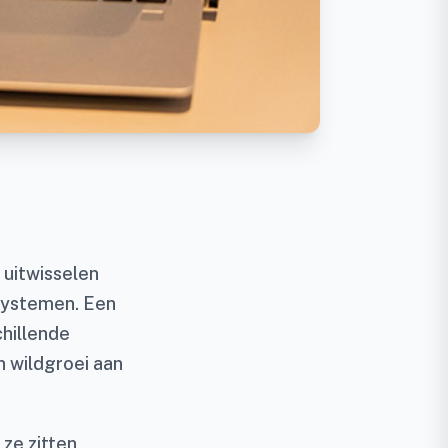
uitwisselen
systemen. Een
chillende
n wildgroei aan
 ze zitten