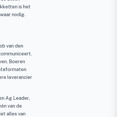
kketten is het
 waar nodig.
cob van den
r communiceert.
ven. Boeren
dataformaten
re leverancier
 en Ag Leader,
 één van de
et alles van