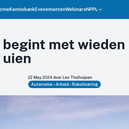
ome
Kennisbank
Evenementen
Webinars
NPPL
 begint met wieden 
 uien
22 May 2024 door Leo Tholhuijsen
Autonomie – Arbeid – Robotisering