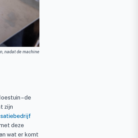
n, nadat de machine
Moestuin – de
 zijn
satiebedrijf
 met deze
van wat er komt