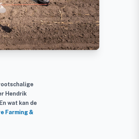
rootschalige
er Hendrik
 En wat kan de
ure Farming &