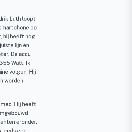
rik Luth loopt
n smartphone op
 hij heeft nog
uiste lijn en
eter. De accu
 355 Watt. Ik
ine volgen. Hij
ten worden
emec. Hij heeft
t omgebouwd
enten eronder.
 steeds een