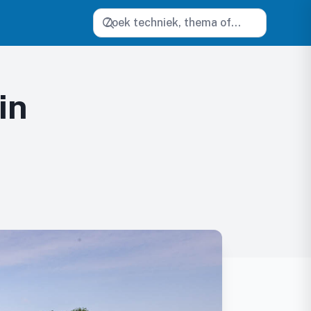
Zoeken
in