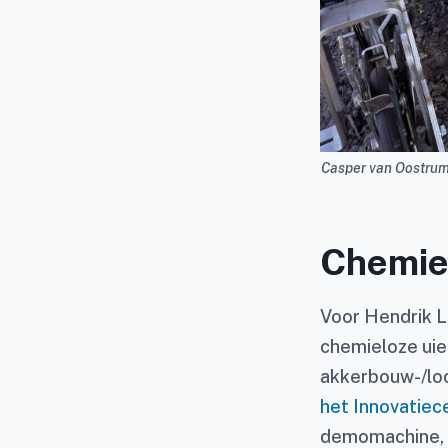
Casper van Oostrum
Chemie
Voor Hendrik Lu
chemieloze uien
akkerbouw-/lo
het Innovatie
demomachine, m