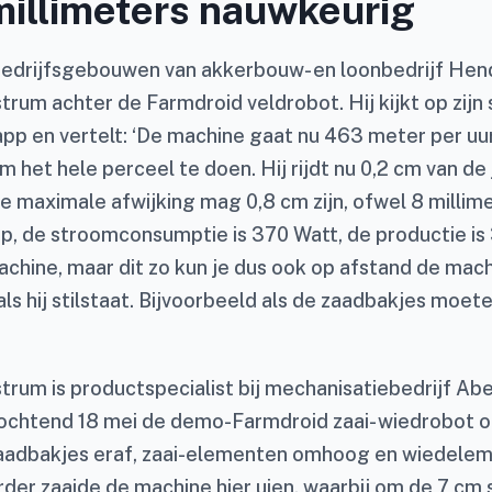
millimeters nauwkeurig
bedrijfsgebouwen van akkerbouw- en loonbedrijf Hend
trum achter de Farmdroid veldrobot. Hij kijkt op zij
pp en vertelt: ‘De machine gaat nu 463 meter per uur,
m het hele perceel te doen. Hij rijdt nu 0,2 cm van de j
De maximale afwijking mag 0,8 cm zijn, ofwel 8 millim
op, de stroomconsumptie is 370 Watt, de productie is
achine, maar dit zo kun je dus ook op afstand de mach
ls hij stilstaat. Bijvoorbeeld als de zaadbakjes moe
trum is productspecialist bij mechanisatiebedrijf Ab
ochtend 18 mei de demo-Farmdroid zaai- wiedrobo
aadbakjes eraf, zaai-elementen omhoog en wiedelem
der zaaide de machine hier uien, waarbij om de 7 cm