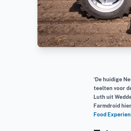
‘De huidige Ne
teelten voor d
Luth uit Wedde
Farmdroid hie
Food Experienc