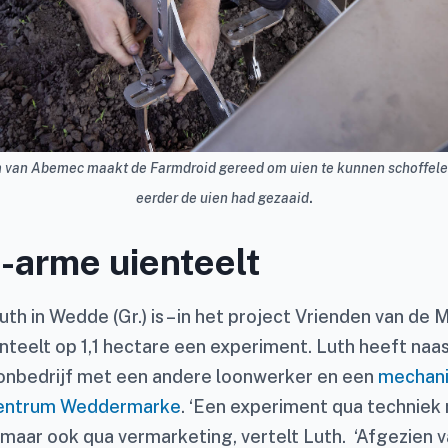
 van Abemec maakt de Farmdroid gereed om uien te kunnen schoffele
.
eerder de uien had gezaaid
-arme uienteelt
th in Wedde (Gr.) is – in het project Vrienden van de 
teelt op 1,1 hectare een experiment. Luth heeft naast
onbedrijf met een andere loonwerker en een
mechani
centrum Weddermarke
. ‘Een experiment qua techniek
aar ook qua vermarketing, vertelt Luth. ‘Afgezien 