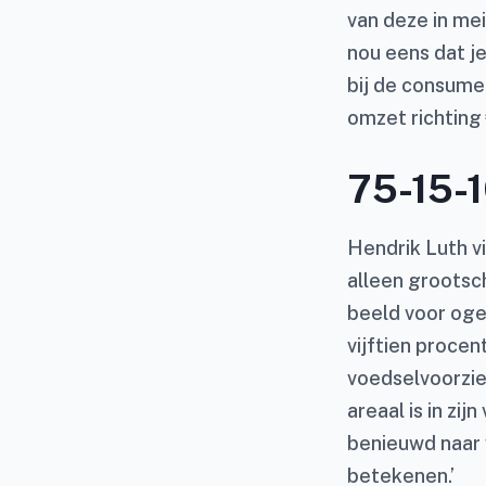
van deze in me
nou eens dat je
bij de consumen
omzet richting 
75-15-
Hendrik Luth v
alleen grootsch
beeld voor oge
vijftien proce
voedselvoorzie
areaal is in zi
benieuwd naar 
betekenen.’