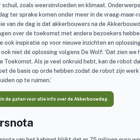
 schuil, zoals weersinvloeden en klimaat. Onderwerp
g ter sprake komen onder meer in de vraag-maar-ra
ssie van de dag is dat akkerbouwers na de Akkerbouwd
ragen over de toekomst met andere bezoekers hebbe
e ook inspiratie op voor nieuwe inzichten en oplossing
 ook niet dé oplossing volgens De Wolf: ‘Dat zien we h
e Toekomst. Als je veel onkruid hebt, kan de robot da
oet de basis op orde hebben zodat de robot zijn wer
uiden op te ruimen.’
 in de gaten voor alle info over de Akkerbouwdag
rsnota
snota van het kabinet blijkt dat er 75 miljoen euro w