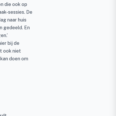
en die ook op
ak-sessies. De
ag naar huis
n gedeeld. En
en.’
ier bij de
t ook niet
k kan doen om
ordt