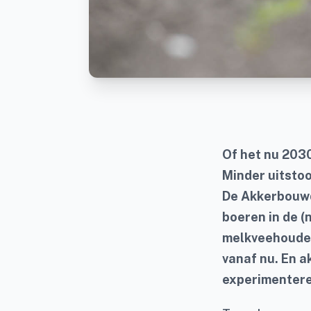
Of het nu 2030
Minder uitstoo
De Akkerbouwda
boeren in de (
melkveehouders
vanaf nu. En a
experimentere