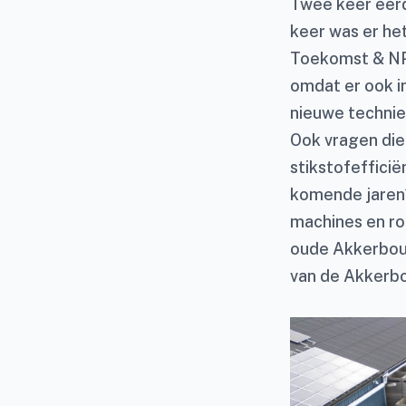
Twee keer eerd
keer was er he
Toekomst & NPP
omdat er ook i
nieuwe technie
Ook vragen die
stikstofefficië
komende jaren?
machines en ro
oude Akkerbouwd
van de Akkerbo