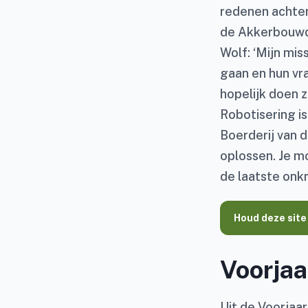
redenen achter
de Akkerbouwda
Wolf: ‘Mijn mi
gaan en hun v
hopelijk doen z
Robotisering is
Boerderij van d
oplossen. Je m
de laatste onkr
Houd deze site
Voorjaa
Uit de Voorjaar