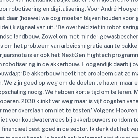
oor robotisering en digitalisering. Voor André Hooge
at daar (hoewel we oog moeten blijven houden voor
idelijk signaal van uit. ‘De overheid ziet in robotiser
andse landbouw. Zowel om met minder gewasbesche
ls om het probleem van arbeidsmigratie aan te pakken
orjaarsnota is er ook het NextGen Hightech program
n robotisering in de akkerbouw. Hoogendijk daarbij o
uwdag: ‘De akkerbouw heeft het probleem dat ze ma
n. We zijn goed op weg om de doelen te halen, maar er
opschaling nodig. We hebben korte tijd om te leren. Mi
oberen. 2030 klinkt ver weg maar is vijf oogsten vanaf
ar meer overslaan om niet te testen.’ Volgens Hoogen
niet voor koudwatervrees bij akkerbouwers rondom t
 financieel best goed in de sector. Ik denk dat het vee