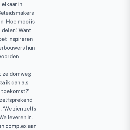
elkaar in
‘Beleidsmakers
n. Hoe mooi is
 delen.’ Want
oet inspireren
kerbouwers hun
twoorden
at ze domweg
a ik dan als
e toekomst?’
anzelfsprekend
 ‘We zien zelfs
We leveren in.
een complex aan