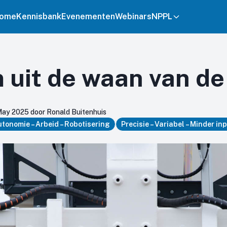
ome
Kennisbank
Evenementen
Webinars
NPPL
 uit de waan van de
May 2025 door Ronald Buitenhuis
tonomie – Arbeid – Robotisering
Precisie – Variabel – Minder in