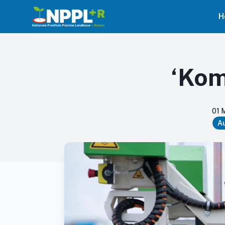
H
‘Kom
01 
Au