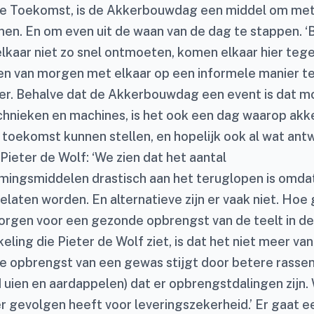
de Toekomst, is de Akkerbouwdag een middel om met 
en. En om even uit de waan van de dag te stappen. 
elkaar niet zo snel ontmoeten, komen elkaar hier tege
en van morgen met elkaar op een informele manier te
n er. Behalve dat de Akkerbouwdag een event is dat m
hnieken en machines, is het ook een dag waarop ak
 toekomst kunnen stellen, en hopelijk ook al wat an
Pieter de Wolf: ‘We zien dat het aantal
ingsmiddelen drastisch aan het teruglopen is omd
laten worden. En alternatieve zijn er vaak niet. Hoe g
rgen voor een gezonde opbrengst van de teelt in d
ling die Pieter de Wolf ziet, is dat het niet meer v
 de opbrengst van een gewas stijgt door betere rassen.
d uien en aardappelen) dat er opbrengstdalingen zijn. 
 gevolgen heeft voor leveringszekerheid.’ Er gaat 