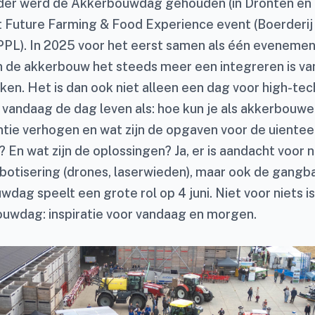
er werd de Akkerbouwdag gehouden (in Dronten en N
t Future Farming & Food Experience event (Boerderij
L). In 2025 voor het eerst samen als één evenemen
n de akkerbouw het steeds meer een integreren is v
ken. Het is dan ook niet alleen een dag voor high-te
 vandaag de dag leven als: hoe kun je als akkerbouwe
ntie verhogen en wat zijn de opgaven voor de uientee
 En wat zijn de oplossingen? Ja, er is aandacht voor 
botisering (drones, laserwieden), maar ook de gangbar
ag speelt een grote rol op 4 juni. Niet voor niets is
uwdag: inspiratie voor vandaag en morgen.