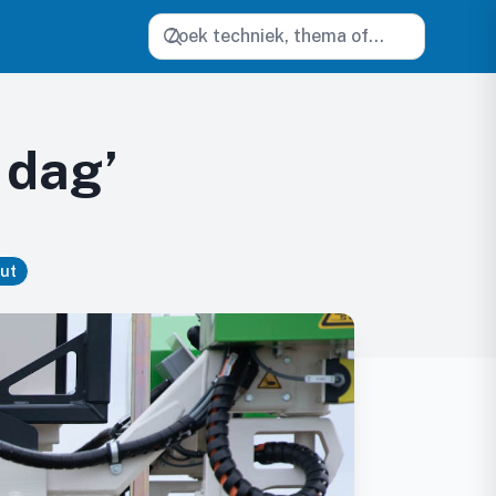
Zoeken
 dag’
put