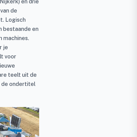
ijkerk) en drie
 van de
t. Logisch
an bestaande en
ch machines.
r je
lt voor
nieuwe
e teelt uit de
 de ondertitel