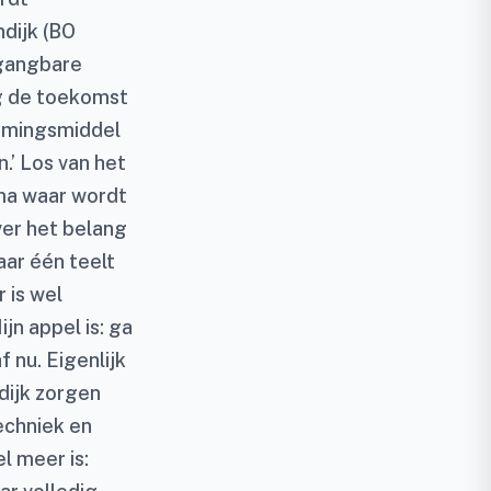
ndijk (BO
 gangbare
ing de toekomst
rmingsmiddel
.’ Los van het
ma waar wordt
ver het belang
ar één teelt
 is wel
jn appel is: ga
 nu. Eigenlijk
dijk zorgen
echniek en
l meer is: