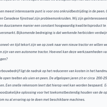
 en meest interessante punt is voor ons onkruidbestrijding in de peen.
n Canadese fijnstraal zijn probleemonkruiden. Wij zijn geïnteresseer
en duurzamere manier een constant hoogwaardig kwaliteitsproduct te 
 versmarkt. Bijkomende bedreiging is dat werkende herbiciden verdwij
neel- en tijd tekort zijn we op zoek naar een nieuw tractor en willen w
n zijn van een autonome tractor. Hoeveel kan deze werkzaamheden v
ngen?
rbouwbedrijf ligt de nadruk op het reduceren van kosten in het handm
e open teelten als uien en peen. De afgelopen jaren zit er circa 200-
uien. Een snelle rekensom leert dat hierop veel kan worden bespaard. E
noodzakelijke oplossing voor het toekomstbestendig houden van de ope
m nu al ervaring op te doen met beschikbare machines.