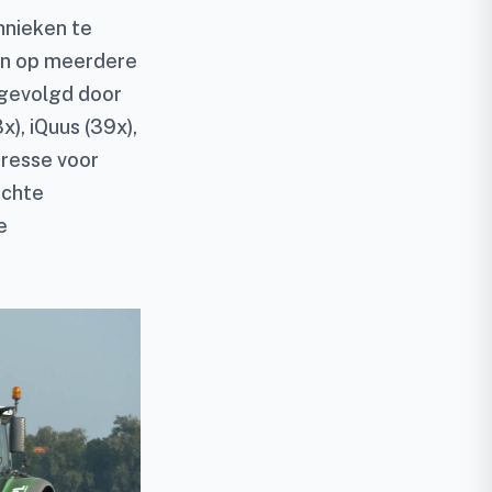
hnieken te
ren op meerdere
 gevolgd door
), iQuus (39x),
eresse voor
ichte
e