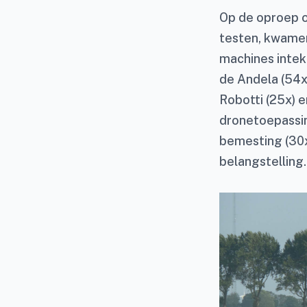
Op de oproep o
testen, kwamen
machines intek
de Andela (54x
Robotti (25x) e
dronetoepassin
bemesting (30x
belangstelling.