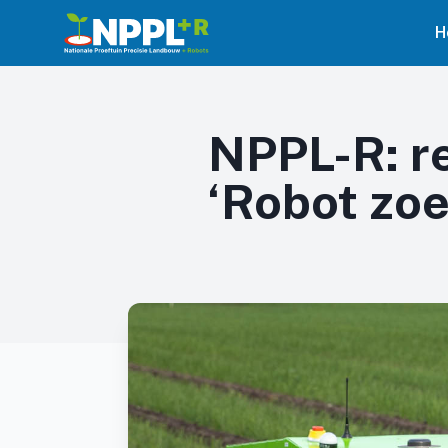
H
NPPL-R: re
‘Robot zoe