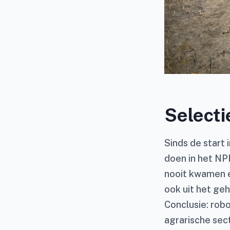
Select
Sinds de start
doen in het NP
nooit kwamen e
ook uit het ge
Conclusie: robo
agrarische sec