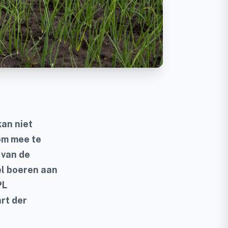
kan niet
om mee te
 van de
el boeren aan
PL
art der