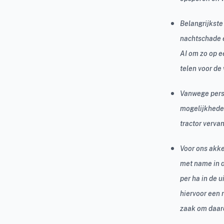
Belangrijkste
nachtschade e
AI om zo op e
telen voor de
Vanwege perso
mogelijkhede
tractor verva
Voor ons akke
met name in d
per ha in de 
hiervoor een 
zaak om daaro