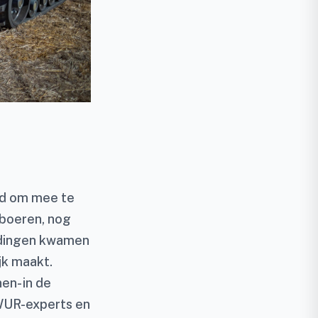
gd om mee te
 boeren, nog
ldingen kwamen
jk maakt.
en- in de
 WUR-experts en