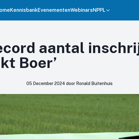
ome
Kennisbank
Evenementen
Webinars
NPPL
cord aantal inschri
kt Boer’
05 December 2024 door Ronald Buitenhuis