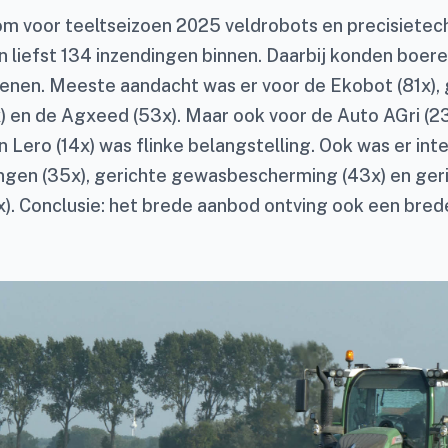
m voor teeltseizoen 2025 veldrobots en precisietec
 liefst 134 inzendingen binnen. Daarbij konden boe
enen. Meeste aandacht was er voor de Ekobot (81x),
) en de Agxeed (53x). Maar ook voor de Auto AGri (23x
n Lero (14x) was flinke belangstelling. Ook was er int
gen (35x), gerichte gewasbescherming (43x) en ger
). Conclusie: het brede aanbod ontving ook een bred