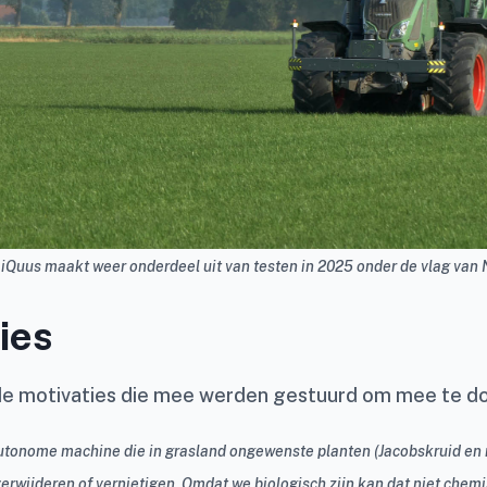
iQuus maakt weer onderdeel uit van testen in 2025 onder de vlag van
ies
de motivaties die mee werden gestuurd om mee te d
utonome machine die in grasland ongewenste planten (Jacobskruid en 
erwijderen of vernietigen. Omdat we biologisch zijn kan dat niet chemi