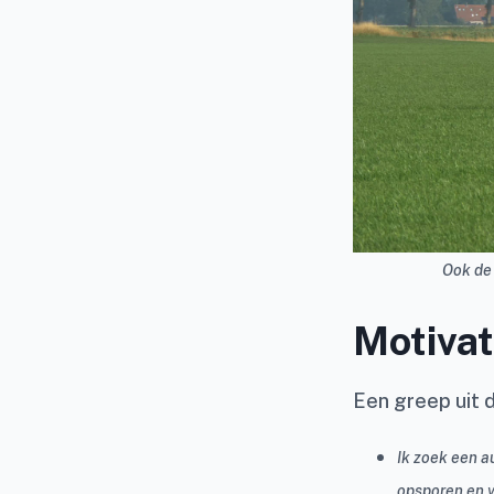
Ook de 
Motivat
Een greep uit 
Ik zoek een a
opsporen en v