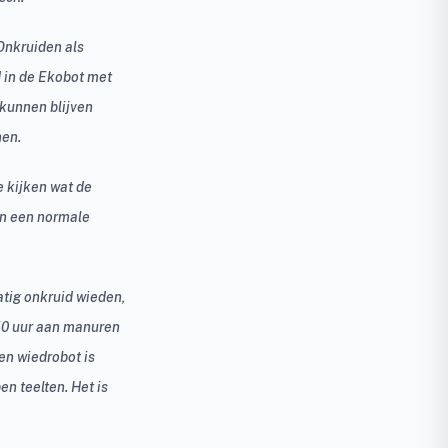
 Onkruiden als
d in de Ekobot met
kunnen blijven
nen.
e kijken wat de
an een normale
atig onkruid wieden,
250 uur aan manuren
en wiedrobot is
n teelten. Het is