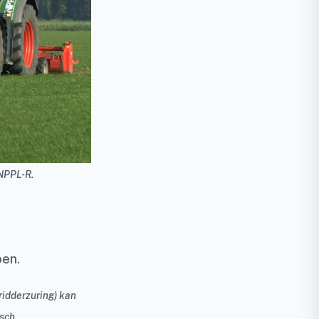
 NPPL-R.
oen.
ridderzuring) kan
sch.