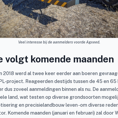
Veel interesse bij de aanmelders voorde Agxeed.
ie volgt komende maanden
 in 2018 werd al twee keer eerder aan boeren gevraa
PL-project. Reageerden destijds tussen de 45 en 65
r dus zoveel aanmeldingen binnen als nu. De aanme
hele land, wat testen op diverse grondsoorten mogeli
tisering en precisielandbouw leven -om diverse reden
tor. Komende maanden (januari en februari) zal door