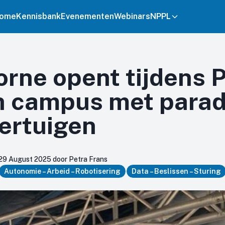
ome
Kennisbank
Evenementen
Webinars
NPPL
rne opent tijdens P
n campus met parad
ertuigen
29 August 2025 door Petra Frans
Autonomie – Arbeid – Robotisering
Data – Beslissen – Sturing