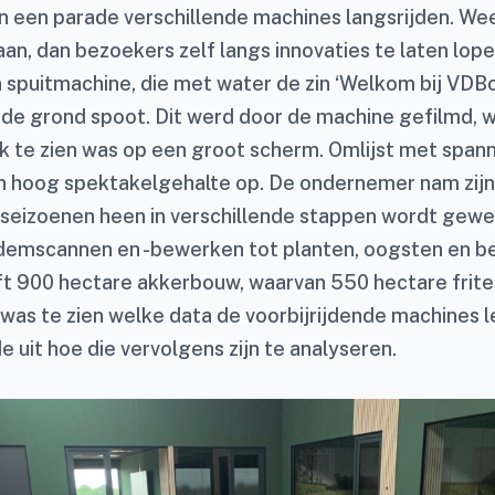
 een parade verschillende machines langsrijden. We
 aan, dan bezoekers zelf langs innovaties te laten lop
spuitmachine, die met water de zin ‘Welkom bij VDB
e grond spoot. Dit werd door de machine gefilmd, w
ek te zien was op een groot scherm. Omlijst met spa
n hoog spektakelgehalte op. De ondernemer nam zijn
 seizoenen heen in verschillende stappen wordt gewe
odemscannen en -bewerken tot planten, oogsten en b
t 900 hectare akkerbouw, waarvan 550 hectare frit
was te zien welke data de voorbijrijdende machines 
 uit hoe die vervolgens zijn te analyseren.