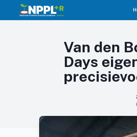
H
Van den Bo
Days eige
precisievo