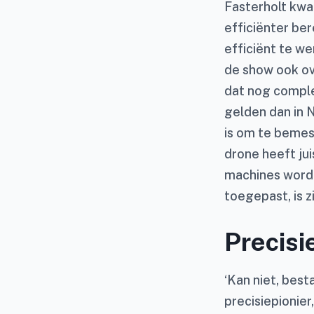
Fasterholt kwa
efficiënter be
efficiënt te we
de show ook ov
dat nog comple
gelden dan in N
is om te bemest
drone heeft ju
machines wordt
toegepast, is z
Precisi
‘Kan niet, best
precisiepionier