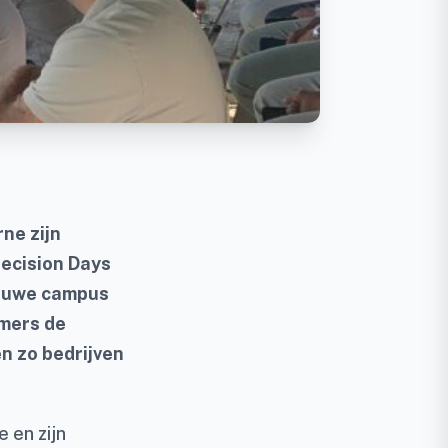
ne zijn
recision Days
nieuwe campus
mers de
n zo bedrijven
 en zijn