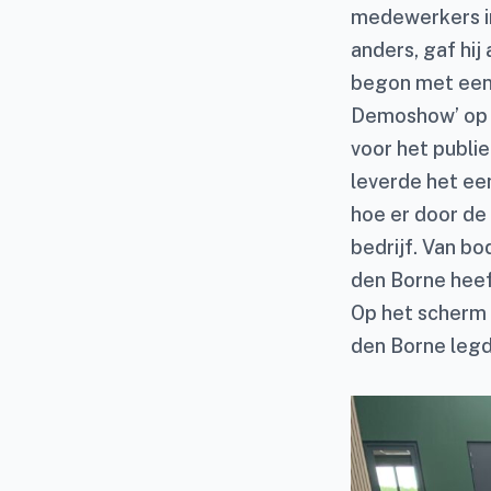
medewerkers in
anders, gaf hij
begon met een 
Demoshow’ op d
voor het publi
leverde het ee
hoe er door de
bedrijf. Van b
den Borne heef
Op het scherm 
den Borne legde