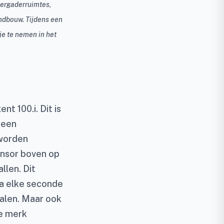
vergaderruimtes,
ndbouw. Tijdens een
e te nemen in het
t 100.i. Dit is
 een
 worden
ensor boven op
llen. Dit
a elke seconde
palen. Maar ook
se merk