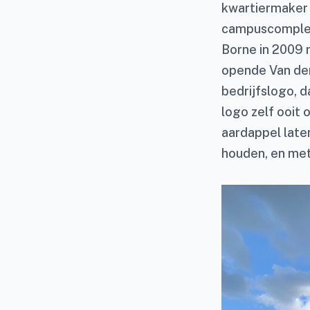
kwartiermaker 
campuscomplex l
Borne in 2009 
opende Van den
bedrijfslogo, 
logo zelf ooit
aardappel late
houden, en met 