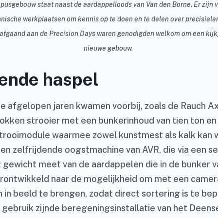
usgebouw staat naast de aardappelloods van Van den Borne. Er zijn 
hnische werkplaatsen om kennis op te doen en te delen over precisiela
afgaand aan de Precision Days waren genodigden welkom om een kijkj
nieuwe gebouw.
dende haspel
de afgelopen jaren kwamen voorbij, zoals de Rauch Axen
okken strooier met een bunkerinhoud van tien ton en
strooimodule waarmee zowel kunstmest als kalk kan
een zelfrijdende oogstmachine van AVR, die via een s
 gewicht meet van de aardappelen die in de bunker va
rontwikkeld naar de mogelijkheid om met een camer
in beeld te brengen, zodat direct sortering is te be
n gebruik zijnde beregeningsinstallatie van het Deen