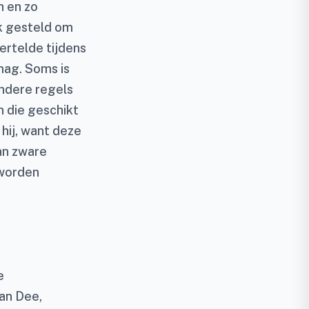
n en zo
k gesteld om
ertelde tijdens
mag. Soms is
andere regels
n die geschikt
 hij, want deze
an zware
 worden
e
van Dee,