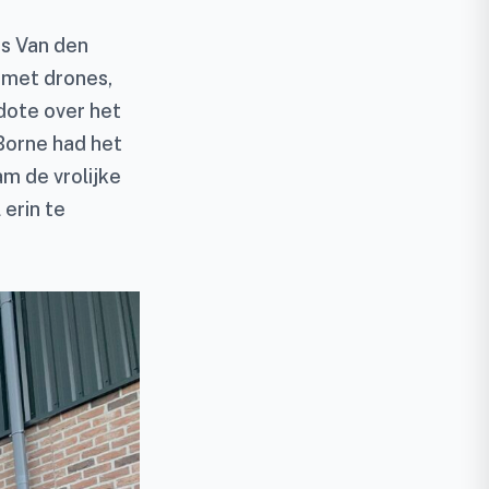
ds Van den
 met drones,
dote over het
 Borne had het
m de vrolijke
erin te