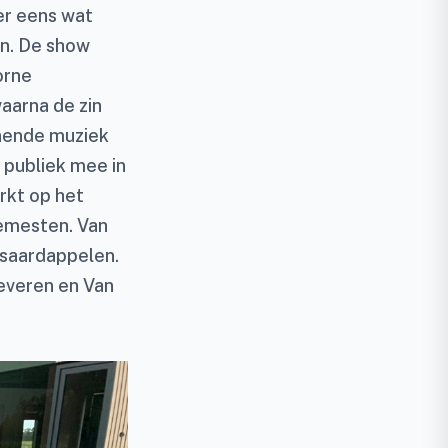
er eens wat
en. De show
orne
aarna de zin
nnende muziek
 publiek mee in
rkt op het
emesten. Van
esaardappelen.
leveren en Van