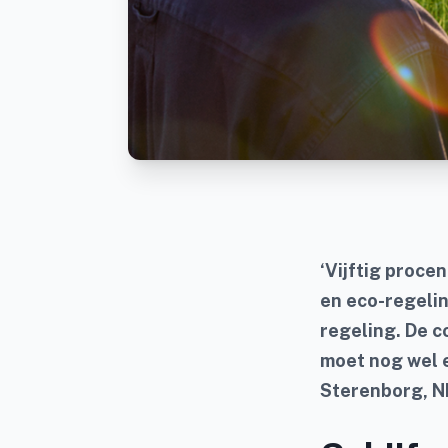
‘Vijftig proc
en eco-regelin
regeling. De c
moet nog wel e
Sterenborg, N