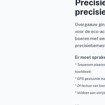
Precis
precis
Overgaauw ging
voor de eco-ac
boeren met een
precisiebemes
Er moet sprake
* Toepassen plaats
hoofdteelt;
* GPS-gestuurde mac
* Of factuur van lo
* Voldoen aan uitri