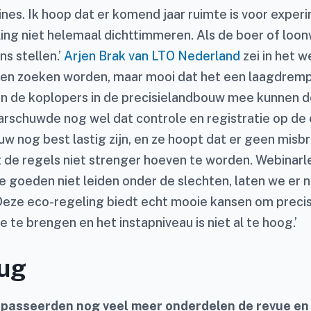
ines. Ik hoop dat er komend jaar ruimte is voor expe
ling niet helemaal dichttimmeren. Als de boer of loo
ns stellen.’
Arjen Brak van LTO Nederland
zei in het w
ven zoeken worden, maar mooi dat het een laagdremp
een de koplopers in de precisielandbouw mee kunnen do
schuwde nog wel dat controle en registratie op de 
w nog best lastig zijn, en ze hoopt dat er geen misb
de regels niet strenger hoeven te worden. Webinarl
e goeden niet leiden onder de slechten, laten we er 
eze eco-regeling biedt echt mooie kansen om preci
te brengen en het instapniveau is niet al te hoog.’
rug
r passeerden nog veel meer onderdelen de revue en