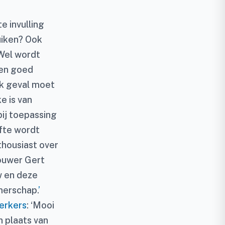
e invulling
uiken? Ook
 Wel wordt
ten goed
elk geval moet
e is van
ij toepassing
fte wordt
housiast over
ouwer Gert
w en deze
merschap.
’
erkers
: ‘Mooi
n plaats van