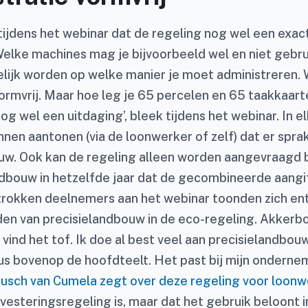
tijdens het webinar dat de regeling nog wel een exact
Welke machines mag je bijvoorbeeld wel en niet gebr
lijk worden op welke manier je moet administreren.
vormvrij. Maar hoe leg je 65 percelen en 65 taakkaar
nog wel een uitdaging’, bleek tijdens het webinar. In 
nen aantonen (via de loonwerker of zelf) dat er sprak
uw. Ook kan de regeling alleen worden aangevraagd b
ndbouw in hetzelfde jaar dat de gecombineerde aangi
rokken deelnemers aan het webinar toonden zich ent
en van precisielandbouw in de eco-regeling. Akkerb
 vind het tof. Ik doe al best veel aan precisielandbou
s bovenop de hoofdteelt. Het past bij mijn onderne
usch van Cumela zegt over deze regeling voor loonw
vesteringsregeling is, maar dat het gebruik beloont i