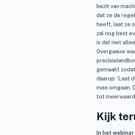
bezit van mach
dat ze de rege
heeft, laat ze o
zal nog best e
is dat niet all
Overgaauw waar
precisielandbou
gemaakt zodat 
daarop: ‘Laat d
mee omgaan. D
tot meerwaarde 
Kijk te
In het webina