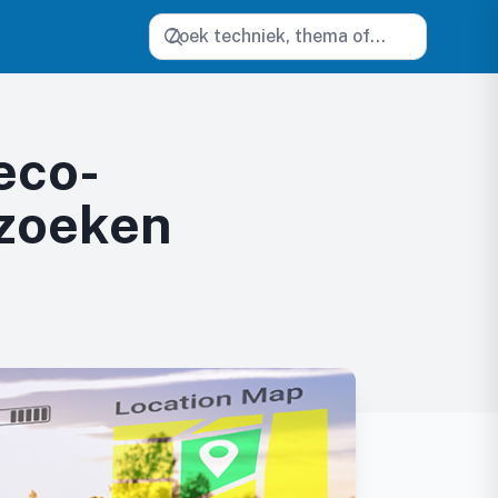
Zoeken
eco-
 zoeken