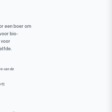
or een boer om
voor bio-
 voor
elfde.
ve van de
rt);