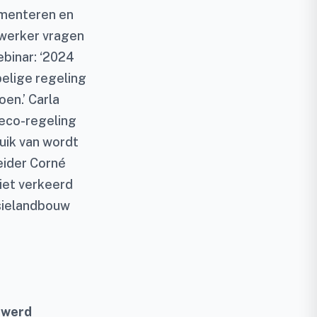
rimenteren en
nwerker vragen
ebinar: ‘2024
elige regeling
en.’ Carla
eco-regeling
ruik van wordt
eider Corné
niet verkeerd
sielandbouw
 werd