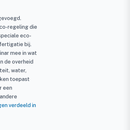
egevoegd.
eco-regeling die
speciale eco-
rtigatie bij.
inar mee in wat
an de overheid
teit, water,
eken toepast
er een
 andere
gen verdeeld in