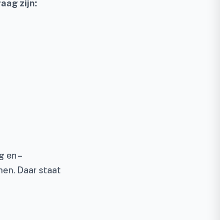
aag zijn:
g en –
men. Daar staat