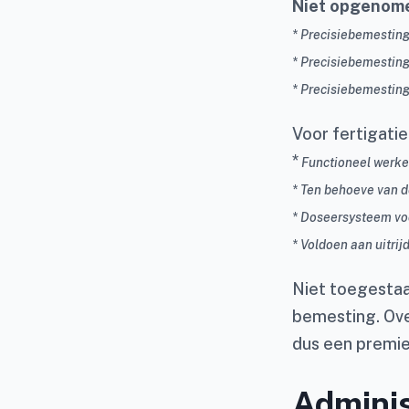
Niet opgenomen
* Precisiebemesting
* Precisiebemestin
* Precisiebemesting
Voor fertigati
*
Functioneel werke
* Ten behoeve van d
* Doseersysteem voo
* Voldoen aan uitri
Niet toegestaa
bemesting. Ove
dus een premie
Adminis