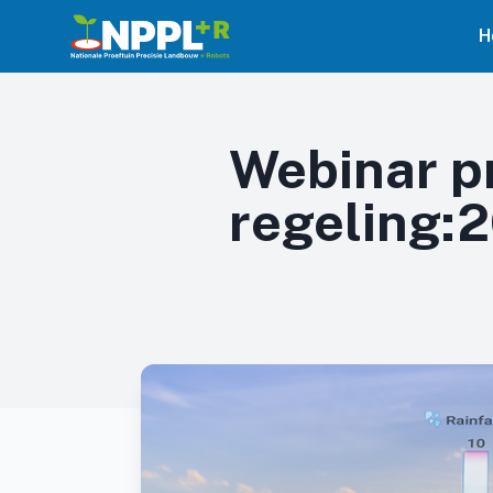
H
Webinar p
regeling: