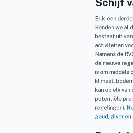
Schijf v
Er is een derd
Kenden we al de
bestaat uit ve
activiteiten v
Namens de RVO 
de nieuwe rege
is om middels de
klimaat, bodem
kan op elk van 
potentiële pre
regelingen).
Ne
goud, zilver en