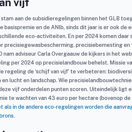
an vijf
e stam aan de subsidieregelingen binnen het GLB to
 basispremie en de ANlb, sinds dit jaar is er ook de 
rschillende eco-activiteiten. En per 2024 komen daar 
oor precisiegewasbescherming, precisiebemesting en fe
nam adviseur Carla Overgaauw de kijkers in het web
ling per 2024 op precisielandbouw behelst. Missie v
 regeling de ‘schijf van vijf’ te verbeteren: biodiversi
 en lucht en landschap. Wie precisielandbouwtechni
deze vijf onderdelen punten scoren. Uiteindelijk ligt 
mie te wachten van 43 euro per hectare (bovenop de
t als in de andere eco-regelingen worden die aanvra
 brons.