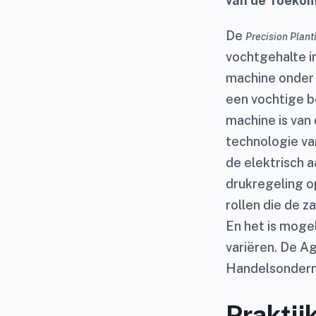
van de Toekoms
De
Precision Plant
vochtgehalte i
machine onder 
een vochtige b
machine is van
technologie va
de elektrisch 
drukregeling op
rollen die de 
En het is mogel
variëren. De A
Handelsonderne
Praktij