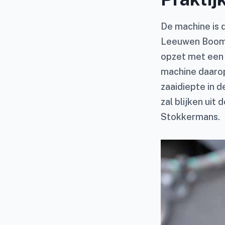
De machine is d
Leeuwen Boomka
opzet met een 
machine daarop
zaaidiepte in 
zal blijken ui
Stokkermans.