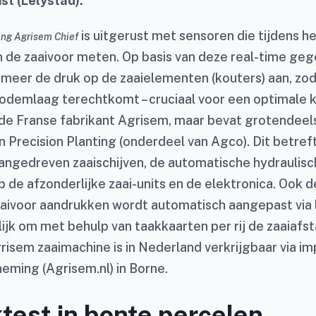
t (Lelystad).
is uitgerust met sensoren die tijdens he
ing Agrisem Chief
n de zaaivoor meten. Op basis van deze real-time ge
meer de druk op de zaaielementen (kouters) aan, zoda
odemlaag terechtkomt – cruciaal voor een optimale 
 de Franse fabrikant Agrisem, maar bevat grotendee
n Precision Planting (onderdeel van Agco). Dit betre
aangedreven zaaischijven, de automatische hydraulis
 de afzonderlijke zaai-units en de elektronica. Ook d
zaaivoor aandrukken wordt automatisch aangepast via 
ijk om met behulp van taakkaarten per rij de zaaiafs
grisem zaaimachine is in Nederland verkrijgbaar via i
ming (Agrisem.nl) in Borne.
ktest in bonte percelen