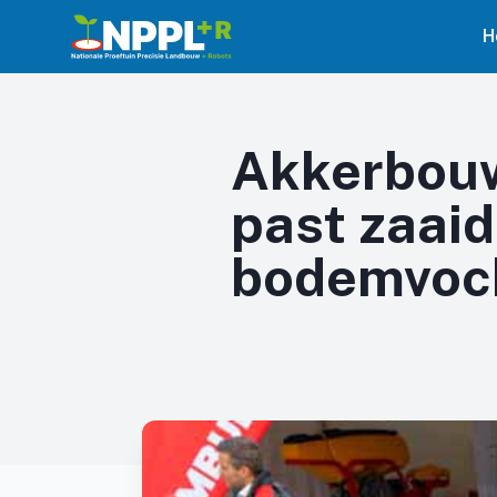
H
Akkerbouw
past zaaid
bodemvoc