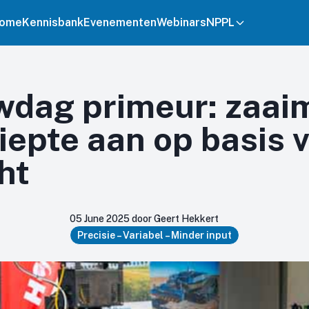
ome
Kennisbank
Evenementen
Webinars
NPPL
dag primeur: zaai
iepte aan op basis 
ht
05 June 2025 door Geert Hekkert
Precisie – Variabel – Minder input