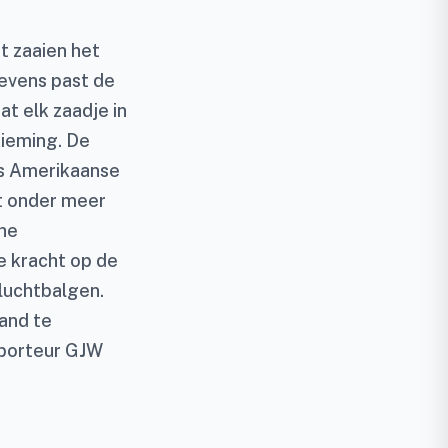
t zaaien het
gevens past de
t elk zaadje in
kieming. De
ls Amerikaanse
ft onder meer
che
e kracht op de
luchtbalgen.
tand te
mporteur GJW