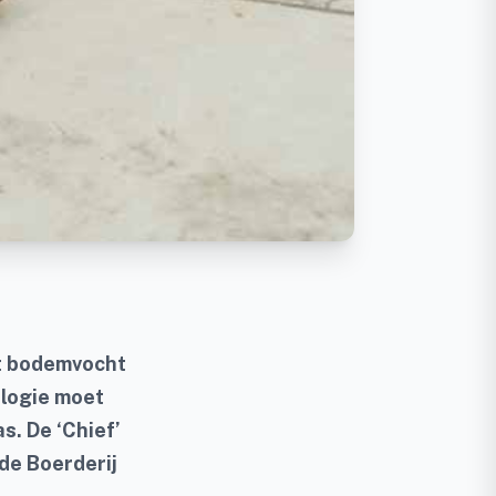
et bodemvocht
ologie moet
as.
De ‘Chief’
de Boerderij