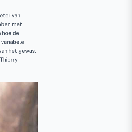
ieter van
ebben met
n hoe de
 variabele
 van het gewas,
Thierry