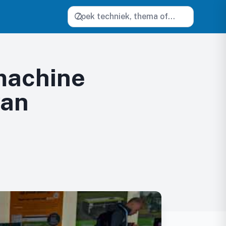
Zoeken
machine
van