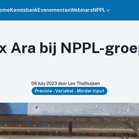
ome
Kennisbank
Evenementen
Webinars
NPPL
x Ara bij NPPL-gro
06 July 2023 door Leo Tholhuijsen
Precisie – Variabel – Minder input