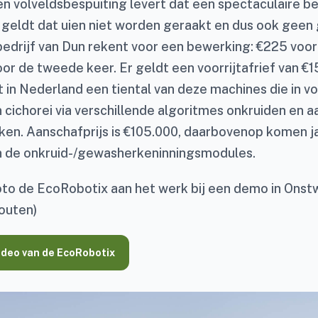
en volveldsbespuiting levert dat een spectaculaire b
j geldt dat uien niet worden geraakt en dus ook geen
edrijf van Dun rekent voor een bewerking: €225 voor
or de tweede keer. Er geldt een voorrijtafrief van €1
 in Nederland een tiental van deze machines die in vo
n cichorei via verschillende algoritmes onkruiden en 
en. Aanschafprijs is €105.000, daarbovenop komen j
an de onkruid-/gewasherkeninningsmodules.
oto de EcoRobotix aan het werk bij een demo in Ons
outen)
video van de EcoRobotix