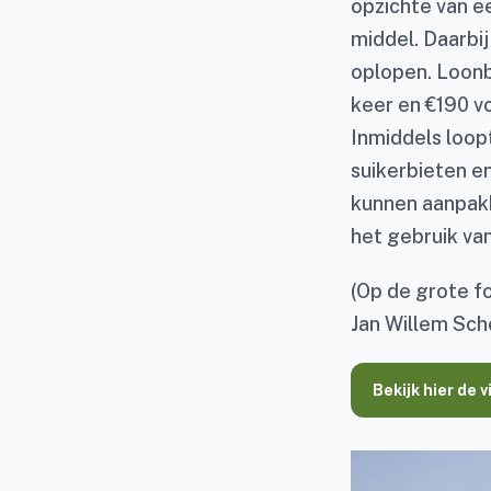
opzichte van e
middel. Daarbi
oplopen. Loonb
keer en €190 vo
Inmiddels loopt
suikerbieten e
kunnen aanpakk
het gebruik v
(Op de grote f
Jan Willem Sch
Bekijk hier de 