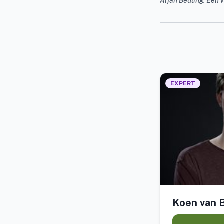
Arjan Beuling. Een 
EXPERT
Koen van