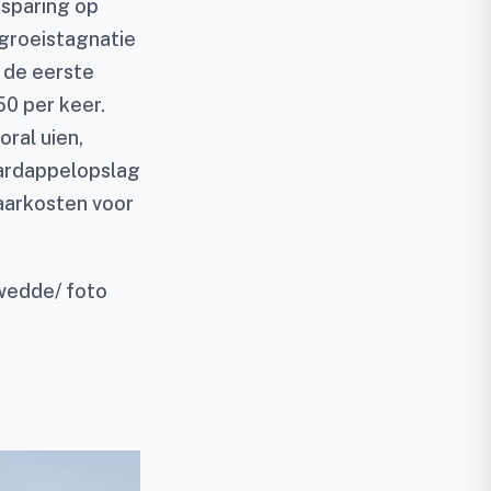
esparing op
 groeistagnatie
 de eerste
50 per keer.
oral uien,
aardappelopslag
aarkosten voor
twedde/ foto