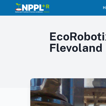
H
EcoRoboti
Flevoland