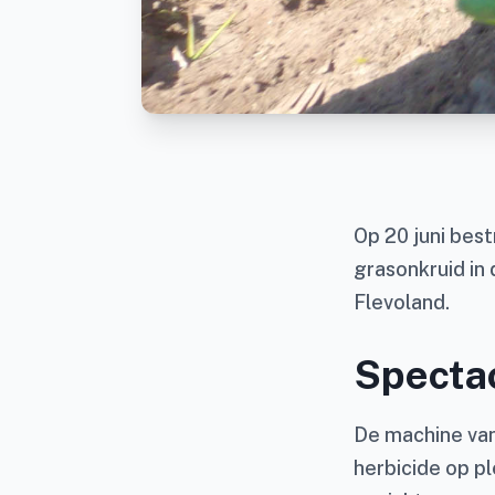
Op 20 juni bes
grasonkruid in
Flevoland.
Spectac
De machine van
herbicide op pl