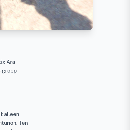
ix Ara
L-groep
t alleen
nturion. Ten