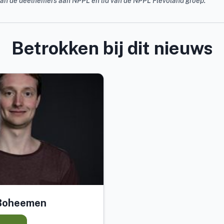
van de deelnemers aan NPPL en lid van de NPPL Flevoland groep.
Betrokken bij dit nieuws
 Boheemen