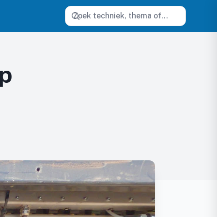
Zoeken
ep