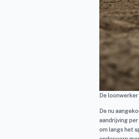
De loonwerker z
De nu aangeko
aandrijving pe
om langs het sp
onderwerp merkt