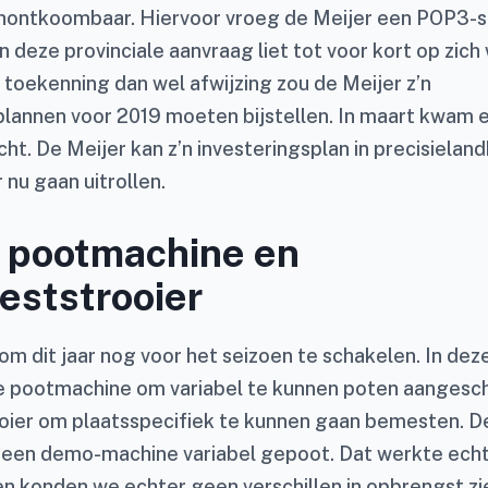
ontkoombaar. Hiervoor vroeg de Meijer een POP3-su
 deze provinciale aanvraag liet tot voor kort op zich
 toekenning dan wel afwijzing zou de Meijer z’n
)plannen voor 2019 moeten bijstellen. In maart kwam 
cht. De Meijer kan z’n investeringsplan in precisiela
nu gaan uitrollen.
 pootmachine en
eststrooier
 om dit jaar nog voor het seizoen te schakelen. In de
 pootmachine om variabel te kunnen poten aangesch
ier om plaatsspecifiek te kunnen gaan bemesten. De
t een demo-machine variabel gepoot. Dat werkte ec
n konden we echter geen verschillen in opbrengst zie