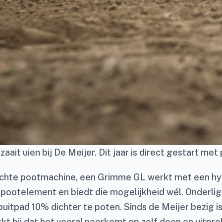
aait uien bij De Meijer. Dit jaar is direct gestart 
chte pootmachine, een Grimme GL werkt met een hy
r pootelement en biedt die mogelijkheid wél. Onderlig
uitpad 10% dichter te poten. Sinds de Meijer bezig is
 hij dat het vooral neerkomt op zelf doen en uitprob