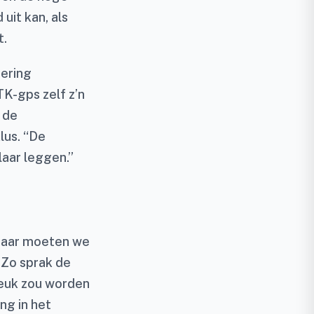
uit kan, als
t.
sering
TK-gps zelf z’n
 de
klus. “De
laar leggen.”
 jaar moeten we
” Zo sprak de
leuk zou worden
ng in het