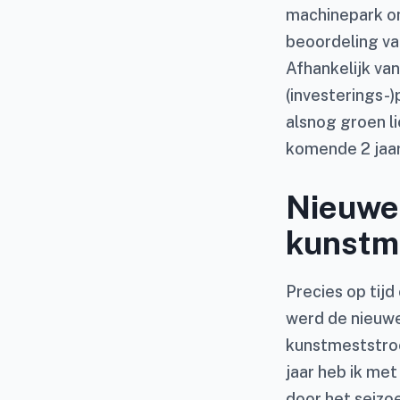
machinepark on
beoordeling van
Afhankelijk van
(investerings-
alsnog groen li
komende 2 jaar 
Nieuwe
kunstm
Precies op tijd
werd de nieuwe
kunstmeststroo
jaar heb ik me
door het seizoe