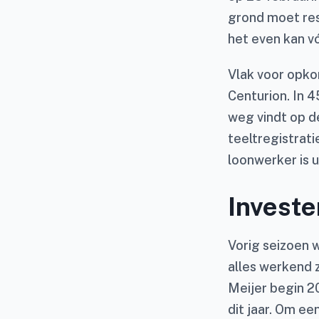
grond moet res
het even kan v
Vlak voor opko
Centurion. In 4
weg vindt op de
teeltregistrati
loonwerker is u
Investe
Vorig seizoen 
alles werkend z
Meijer begin 2
dit jaar. Om ee