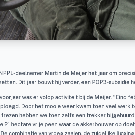
NPPL-deelnemer Martin de Meijer het jaar om precis
zetten. Dit jaar bouwt hij verder, een POP3-subsidie h
 voorjaar was er volop activiteit bij de Meijer. “Eind f
ploegd. Door het mooie weer kwam toen veel werk t
frezen hebben we toen zelfs een trekker bijgehuurd”,
e 21 hectare vrije peen waar de akkerbouwer op doelt 
 De combinatie van vroeg zaaien, de zuidelijke liggin