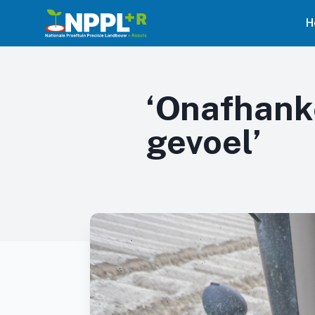
H
‘Onafhanke
gevoel’