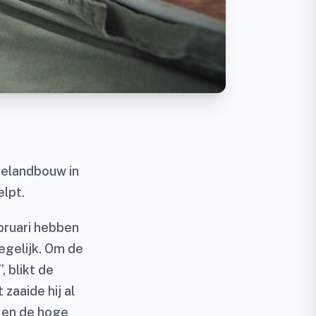
ielandbouw in
elpt.
ebruari hebben
egelijk. Om de
 blikt de
zaaide hij al
g en de hoge