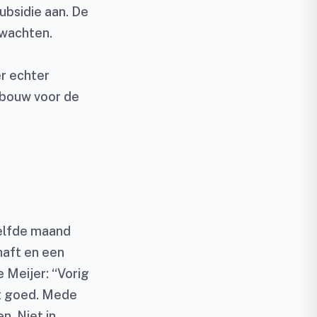
bsidie aan. De
 wachten.
er echter
ndbouw voor de
zelfde maand
aft en een
 Meijer: “Vorig
ht goed. Mede
n. Niet in