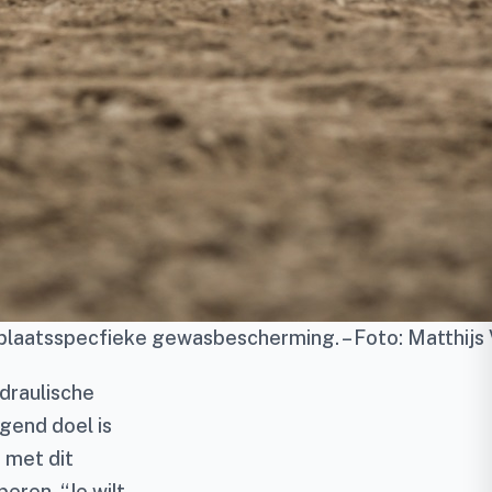
met plaatsspecfieke gewasbescherming. – Foto: Matthij
draulische
gend doel is
 met dit
eren. “Je wilt