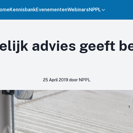
ome
Kennisbank
Evenementen
Webinars
NPPL
lijk advies geeft b
25 April 2019 door NPPL