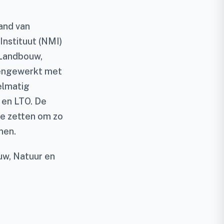
and van
nstituut (NMI)
r Landbouw,
mengewerkt met
gelmatig
en LTO. De
 te zetten om zo
nen.
uw, Natuur en