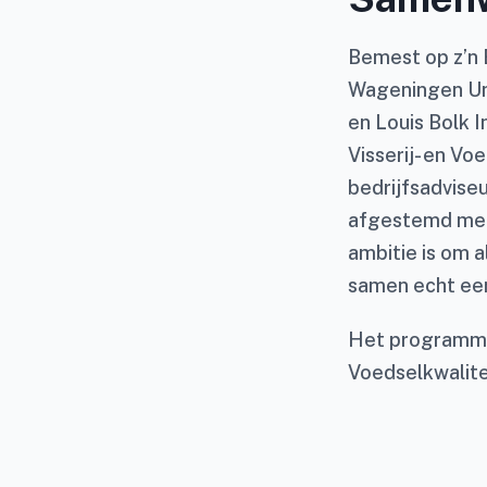
Bemest op z’n
Wageningen Uni
en Louis Bolk I
Visserij- en V
bedrijfsadviseu
afgestemd met
ambitie is om a
samen echt een
Het programma 
Voedselkwalitei