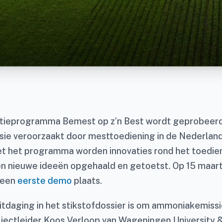
atieprogramma Bemest op z’n Best wordt geprobeer
ie veroorzaakt door mesttoediening in de Nederlan
et het programma worden innovaties rond het toedie
n nieuwe ideeën opgehaald en getoetst. Op 15 maart 
 een
eerste demo
plaats.
itdaging in het stikstofdossier is om ammoniakemiss
ojectleider Koos Verloop van Wageningen University 