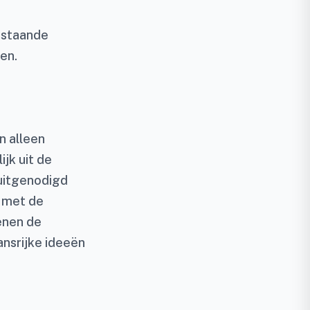
estaande
en.
n alleen
jk uit de
uitgenodigd
k met de
enen de
ansrijke ideeën