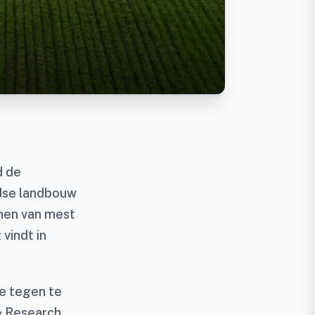
d de
dse landbouw
nen van mest
vindt in
ie tegen te
& Research,