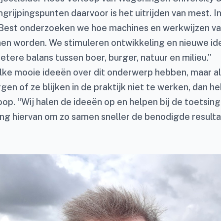
grijpingspunten daarvoor is het uitrijden van mest. I
 Best onderzoeken we hoe machines en werkwijzen v
en worden. We stimuleren ontwikkeling en nieuwe i
betere balans tussen boer, burger, natuur en milieu.”
ulke mooie ideeën over dit onderwerp hebben, maar al
ggen of ze blijken in de praktijk niet te werken, dan he
oop. “Wij halen de ideeën op en helpen bij de toetsing
ng hiervan om zo samen sneller de benodigde resulta