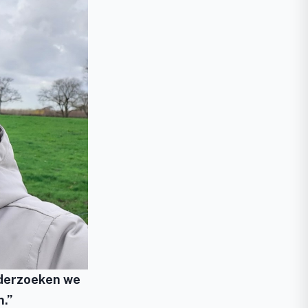
nderzoeken we
n.”