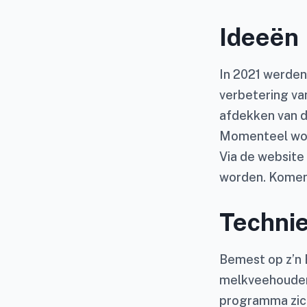
Ideeën
In 2021 werden 
verbetering va
afdekken van d
Momenteel word
Via de website
worden. Komen
Technie
Bemest op z’n B
melkveehouderi
programma zich