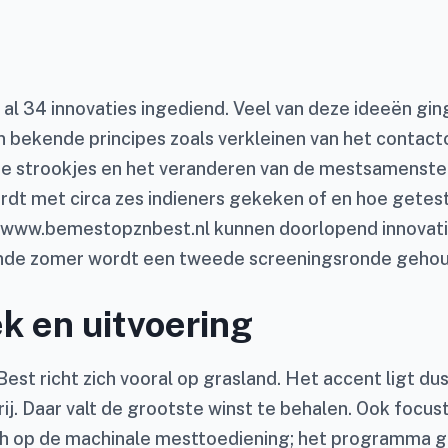
al 34 innovaties ingediend. Veel van deze ideeën gin
n bekende principes zoals verkleinen van het contact
e strookjes en het veranderen van de mestsamenstel
t met circa zes indieners gekeken of en hoe getes
 www.bemestopznbest.nl kunnen doorlopend innovati
de zomer wordt een tweede screeningsronde gehou
k en uitvoering
est richt zich vooral op grasland. Het accent ligt du
j. Daar valt de grootste winst te behalen. Ook focus
 op de machinale mesttoediening; het programma ga