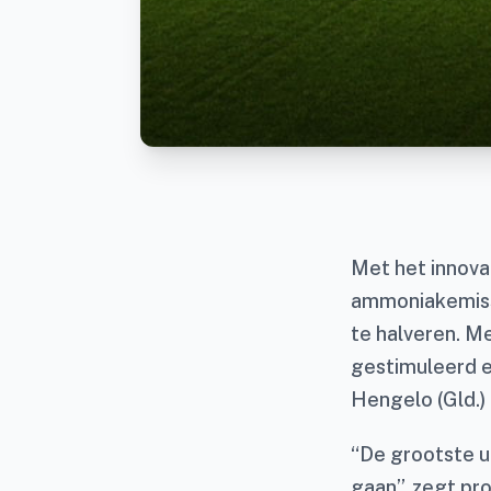
Met het innov
ammoniakemiss
te halveren. M
gestimuleerd e
Hengelo (Gld.)
“De grootste u
gaan”, zegt pr