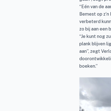
“Eén van de aan
Bemest op z’n
verbeterd kunn
zo bij aan een 
“Je kunt nog z
plank blijven li
aan”, zegt Verl
doorontwikkeli
boeken.”