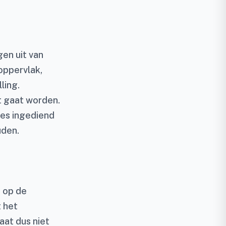
gen uit van
oppervlak,
ling.
t gaat worden.
es ingediend
den.
s op de
t het
at dus niet