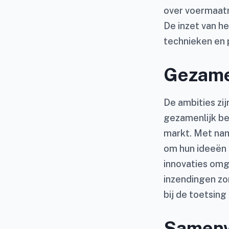
over voermaatr
De inzet van h
technieken en 
Gezame
De ambities zi
gezamenlijk be
markt. Met na
om hun ideeën i
innovaties omg
inzendingen zo
bij de toetsing
Samenw