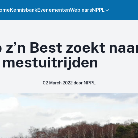
ome
Kennisbank
Evenementen
Webinars
NPPL
 z’n Best zoekt naa
 mestuitrijden
02 March 2022 door NPPL