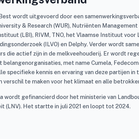
 Best wordt uitgevoerd door een samenwerkingsverb
versity & Research (WUR), Nutriënten Management I
nstituut (LBI), RIVM, TNO, het Vlaamse Instituut voo
oedingsonderzoek (ILVO) en Delphy. Verder wordt sa
rs die actief zijn in de melkveehouderij. Er wordt re
 belangenorganisaties, met name Cumela, Fedecom 
lle specifieke kennis en ervaring van deze partijen in
 verschil te maken voor het klimaat en alle betrokke
wordt gefinancierd door het ministerie van Landbo
t (LNV). Het startte in juli 2021 en loopt tot 2024.