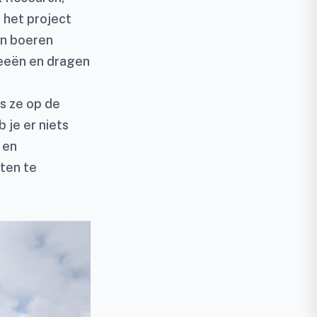
n het project
an boeren
deeën en dragen
s ze op de
b je er niets
 en
ten te